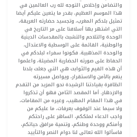
والتضامن وإخلاص التوجه لله رب العالمين في
هذا الموسم العظيم، بقدر ما يتعين عليكم أيضا
تمثيل بلدكم المغرب، وتجسيد حضارته العريقة،
التي اشتهر بها أسلافنا على مر التاريخ في
الوحدة والتلاحم والتشبث بالمقدسات الدينية
والوطنية، القائمة على الوسطية والاعتدال،
والوحدة المذهبية. فكونوا سفراء لبلدكم في
الحفاظ على صورته الحضارية المضيئة، واعلموا
أن هذه القيم والثوابت هي التي جعلت بلدنا
ينعم بالأمن والاستقرار، ويواصل مسيرته
الظافرة بقيادتنا الرشيدة نحو المزيد من التقدم
والازدهار. أما المقصد الثامن فهو أن تذكروا
في هذا المقام المهيب، وغيره من المقامات،
ولا سيما عند الوقوف بعرفات، ما عليكم من
واجب الدعاء لملككم، الساهر على راحتكم
وأمنكم ووحدة وطنكم، وتنمية مرافق حياتكم،
فاسألوا الله تعالى لنا دوام النصر والتأييد