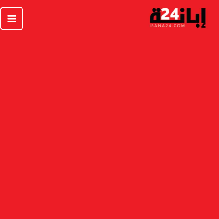
خطي
لى
لمحتوى