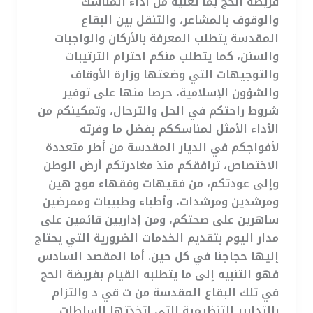
فريضة الحج بما تعنيه من أداء المناسك
والوقوف بالمشاعر، والتنقل بين البقاع
المقدسة يتطلب المعرفة بالأركان والواجبات
والسنن، كما يتطلب منكم احترام الترتيبات
والتوجيهات التي وضعتها وزارة الأوقاف
والشؤون الإسلامية، حرصا منها على توفير
شروط راحتكم في الحل والترحال، وتمكينكم من
الأداء الأمثل لمناسككم بفضل ما وفرته
لأفواجكم في الديار المقدسة من أطر متعددة
الاختصاص، ترافقكم منذ مغادرتكم أرض الوطن
وإلى عودتكم، من فقيهات وفقهاء موج هين
ومرشدين ومرشدات، وأطباء وطبيبات وممرضين
ساهرين على صحتكم، ومن إداريين قائمين على
مدار اليوم بتقديم الخدمات الضرورية التي يحتاج
إليها حجاجنا في كل حين. أما المقصد السادس
فهو التنبيه إلى ما يتطلبه القيام بفريضة الحج
في تلك البقاع المقدسة من ت قي د والتزام
بالتدابير التنظيمية التي اتخذتها السلطات