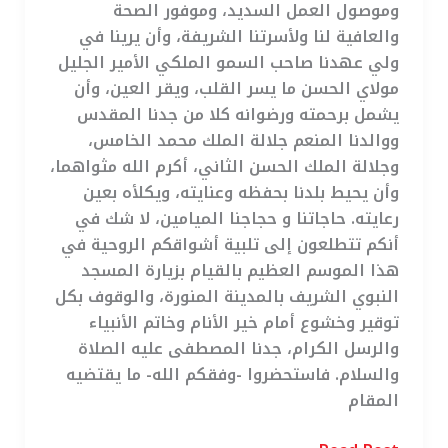
وموصول العمل السديد، وموفور الصحة
والعافية لنا ولأسرتنا الشريفة، وأن يرينا في
ولي عهدنا صاحب السمو الملكي الأمير الجليل
مولاي الحسن ما يسر القلب، ويقر العين، وأن
يشمل برحمته ورضوانه كلا من جدنا المقدس
ووالدنا المنعم جلالة الملك محمد الخامس،
وجلالة الملك الحسن الثاني، أكرم الله مثواهما،
وأن يحيط بلدنا بحفظه وعنايته، ويكلأه بعين
رعايته. حاجاتنا و حجاجنا الميامين، لا شك في
أنكم تتطلعون إلى تلبية أشواقكم الروحية في
هذا الموسم العظيم بالقيام بزيارة المسجد
النبوي الشريف بالمدينة المنورة، والوقوف بكل
توقير وخشوع أمام خير الأنام وخاتم الأنبياء
والرسل الكرام، جدنا المصطفى عليه الصلاة
والسلام. فاستحضروا -وفقكم الله- ما يقتضيه
المقام