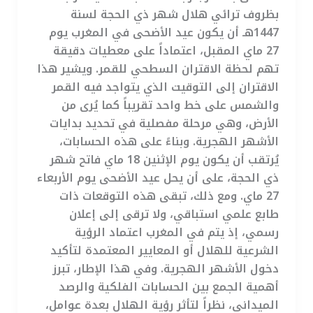
بظروف ترائي هلال شهر ذي الحجة لسنة
1447هـ أن يكون عيد الأضحى في المغرب يوم
27 ماي المقبل، اعتماداً على معطيات دقيقة
تهم لحظة الاقتران السطحي للقمر. ويشير هذا
الاقتران إلى التوقيت الذي يتواجد فيه القمر
والشمس على خط واحد تقريباً كما يُرى من
الأرض، وهي مرحلة مفصلية في تحديد بدايات
الأشهر الهجرية. وبناءً على هذه الحسابات،
يُرتقب أن يكون يوم الإثنين 18 ماي فاتح شهر
ذي الحجة، على أن يحل عيد الأضحى يوم الأربعاء
27 ماي. ومع ذلك، تبقى هذه التوقعات ذات
طابع علمي استباقي، ولا ترقى إلى إعلان
رسمي، إذ يتم في المغرب اعتماد الرؤية
الشرعية للهلال أو المعايير المعتمدة لتأكيد
دخول الأشهر الهجرية. وفي هذا الإطار، تبرز
أهمية الجمع بين الحسابات الفلكية والرصد
الميداني، نظراً لتأثر رؤية الهلال بعدة عوامل،