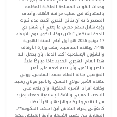
وحدات القوات المسلحة الملكية المكلفة
بالمشاركة في عملية مراقبة الأهلة. وأضاف
المصدر ذاته أن نتائج التحري أكدت عدم ثبوت
رؤية هلال شهر محرم، ما يعني أن شهر ذي
الحجة استكمل ثلاثين يومًا، ليكون يوم الأربعاء
17 يونيو 2026 هو أول أيام السنة الهجرية
1448. وبهذه المناسبة، رفعت وزارة الأوقاف
والشؤون الإسلامية أكف الدعاء بأن يجعل الله
هذا العام الهجري الجديد عامًا مباركًا مليئًا
بالخير واليُمن، وأن يديم نعمه على أمير
المؤمنين جلالة الملك محمد السادس، وولي
عهده الأمير مولاي الحسن، والأمير مولاي رشيد،
وكافة أفراد الأسرة الملكية، وأن ينعم على
الشعب المغربي والأمة الإسلامية جمعاء بمزيد
من التقدم والرخاء والازدهار. اقرأ أيضا:
كاتغوّتي يحرك النقاش أين اختفت الحكومة؟؟..
المغاربة بين لهيب الأسعار وأزمة العطش جشع