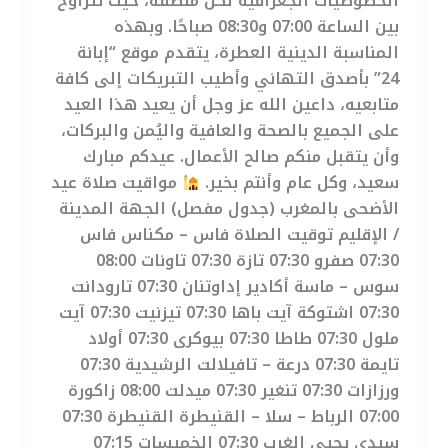
الخصوصيات الجغرافية لكل منطقة، حيث تتراوح
بين الساعة 07:00 و08:30 صباحًا. وبهذه
المناسبة الدينية العطرة، يتقدم موقع “إبانة
24” بأصدق التهاني وأطيب التبريكات إلى كافة
متابعيه، داعين الله عز وجل أن يعيد هذا العيد
على الجميع بالصحة والعافية واليُمن والبركات،
وأن يتقبل منكم صالح الأعمال. عيدكم مبارك
سعيد، وكل عام وأنتم بخير.
مواقيت صلاة عيد
الأضحى بالمغرب (جدول مفصل) الجهة المدينة
/ الإقليم توقيت الصلاة فاس – مكناس فاس
07:30 صفرو 07:30 تازة 07:30 تاونات 08:00
سوس – ماسة أكادير إداوتنان 07:30 تارودانت
07:30 اشتوكة آيت باها 07:30 تيزنيت 07:30 آيت
ملول 07:30 طاطا 07:30 بيوكرى 07:30 أولاد
تايمة 07:30 درعة – تافيلالت الرشيدية 07:30
ورزازات 07:30 تنغير 07:30 ميدلت 08:00 زاكورة
07:00 الرباط – سلا – القنيطرة القنيطرة 07:30
سيدي يحيى الغرب 07:30 الخميسات 07:15