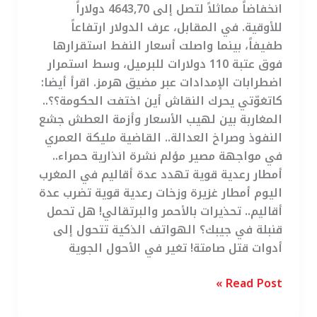
انخفاضاً مماثلاً لتصل إلى 4643,70 دولاراً
للأوقية. في المقابل، عرف الدولار ارتفاعاً
طفيفاً، بينما واصلت أسعار النفط استقرارها
فوق عتبة 110 دولارات للبرميل، وسط استمرار
اضطرابات الإمدادات عبر مضيق هرمز. اقرأ أيضا:
كاتغوّتي يحرك النقاش أين اختفت الحكومة؟؟..
المغاربة بين لهيب الأسعار وأزمة العطش جشع
النفوذ وصراخ العدالة.. القاضية مليكة العمري
في مواجهة مصير مؤلم نشرة انذارية حمراء..
أمطار رعدية قوية تهدد عدة أقاليم في المغرب
اليوم أمطار غزيرة وزخات رعدية قوية تضرب عدة
أقاليم.. تحذيرات بالأحمر والبرتقالي! هل تحمل
قنبلة في جيبك؟ الهواتف الذكية تتحول إلى
أدوات قتل صامتة! تغير في الأحول الجوية
Read Post »