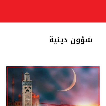
شؤون دينية
رسميا..
المغرب
يعلن
فاتح
السنة
الهجرية
1448