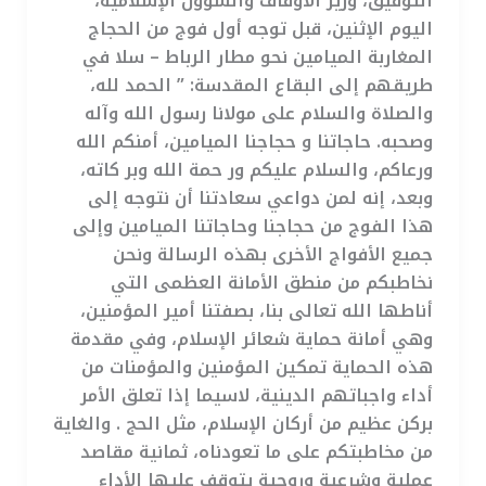
التوفيق، وزير الأوقاف والشؤون الإسلامية،
اليوم الإثنين، قبل توجه أول فوج من الحجاج
المغاربة الميامين نحو مطار الرباط – سلا في
طريقهم إلى البقاع المقدسة: ” الحمد لله،
والصلاة والسلام على مولانا رسول الله وآله
وصحبه. حاجاتنا و حجاجنا الميامين، أمنكم الله
ورعاكم، والسلام عليكم ور حمة الله وبر كاته،
وبعد، إنه لمن دواعي سعادتنا أن نتوجه إلى
هذا الفوج من حجاجنا وحاجاتنا الميامين وإلى
جميع الأفواج الأخرى بهذه الرسالة ونحن
نخاطبكم من منطق الأمانة العظمى التي
أناطها الله تعالى بنا، بصفتنا أمير المؤمنين،
وهي أمانة حماية شعائر الإسلام، وفي مقدمة
هذه الحماية تمكين المؤمنين والمؤمنات من
أداء واجباتهم الدينية، لاسيما إذا تعلق الأمر
بركن عظيم من أركان الإسلام، مثل الحج . والغاية
من مخاطبتكم على ما تعودناه، ثمانية مقاصد
عملية وشرعية وروحية يتوقف عليها الأداء