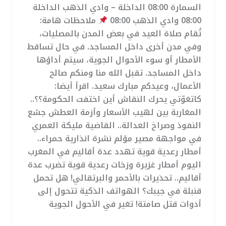
السمارة 08:00 الداخلة – وادي الذهب الداخلة
08:00 وادي الذهب 08:00
ملاحظات هامة:
تُقام صلاة العيد في بعض المدن بالمصليات،
وفي مدن أخرى داخل المساجد. في حال تساقط
الأمطار أو سوء الأحوال الجوية، سيتم أداؤها
داخل المساجد. تقبل الله منا ومنكم صالح
الأعمال، وعيدكم مبارك سعيد. اقرأ أيضا:
كاتغوّتي يحرك النقاش أين اختفت الحكومة؟؟..
المغاربة بين لهيب الأسعار وأزمة العطش جشع
النفوذ وصراخ العدالة.. القاضية مليكة العمري
في مواجهة مصير مؤلم نشرة انذارية حمراء..
أمطار رعدية قوية تهدد عدة أقاليم في المغرب
اليوم أمطار غزيرة وزخات رعدية قوية تضرب عدة
أقاليم.. تحذيرات بالأحمر والبرتقالي! هل تحمل
قنبلة في جيبك؟ الهواتف الذكية تتحول إلى
أدوات قتل صامتة! تغير في الأحول الجوية