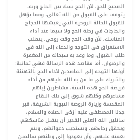
الصحيح للحج، لأن الحج نسك بين الحاج وربه،
يتوقف على القبول من الله تعالى، ومما يؤهل
للقبول الحالة الروحية التي يعيشها الحجاج
والحاجات في رحلة الحج ولا سيما عند أداء
المناسك، لأن وقت الحج وقت روحي، يتطلب
الاستغراق في التوجه والدعاء إلى الله في
طلب القبول، وما وعد به سبحانه من المغفرة
والرضوان. أما مقاصد هذه الرسالة فهي ثمانية:
أولها التوجه إلى القاصدين لأداء الحج بالتهنئة
والتبريك على ما من به الله عليهم من أداء
فريضة الحج هذه السنة، مشاطرين إياهم
مشاعرهم وكلهم شوق إلى تلك البقاع
المقدسة وزيارة الروضة النبوية الشريفة، قبر
جدنا المصطفى عليه أزكى الصلاة والسلام،
سائلين الله العلي القدير أن يتقبل مناسكهم،
ويحقق رجاءهم، ويستجيب دعواتهم، ويتم
نعمته عليهم، وأن يعودوا إلى وطنهم سالمين