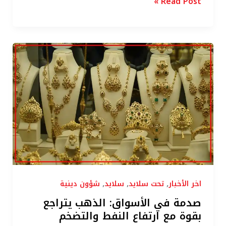
Read Post »
صدمة
في
الأسواق:
الذهب
يتراجع
بقوة
مع
ارتفاع
النفط
والتضخم
,
,
,
اخر الأخبار
تحت سلايد
سلايد
شؤون دينية
صدمة في الأسواق: الذهب يتراجع
بقوة مع ارتفاع النفط والتضخم