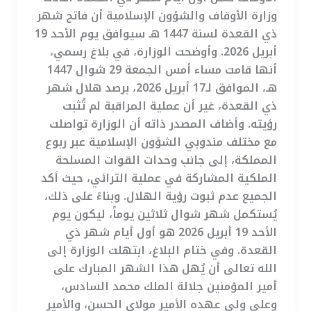
وزارة الأوقاف والشؤون الإسلامية أن فاتح شهر
ذي القعدة لسنة 1447 هـ سيوافق يوم الأحد 19
أبريل 2026. وأوضحت الوزارة، في بلاغ رسمي،
أنها قامت مساء أمس الجمعة 29 شوال 1447
هـ، الموافق لـ17 أبريل 2026، برصد هلال شهر
ذي القعدة، غير أن عملية المراقبة لم تُثبت
رؤيته. وأضاف المصدر ذاته أن الوزارة تواصلت
مع مختلف مندوبي الشؤون الإسلامية عبر ربوع
المملكة، إلى جانب وحدات القوات المسلحة
الملكية المشاركة في عملية الترائي، حيث أكد
الجميع عدم ثبوت رؤية الهلال. وبناءً على ذلك،
يُستكمل شهر شوال ثلاثين يوماً، ليكون يوم
الأحد 19 أبريل 2026 هو أول أيام شهر ذي
القعدة. وفي ختام البلاغ، ابتهلت الوزارة إلى
الله تعالى أن يُهل هذا الشهر المبارك على
أمير المؤمنين جلالة الملك محمد السادس،
وعلى ولي عهده الأمير مولاي الحسن، والأمير