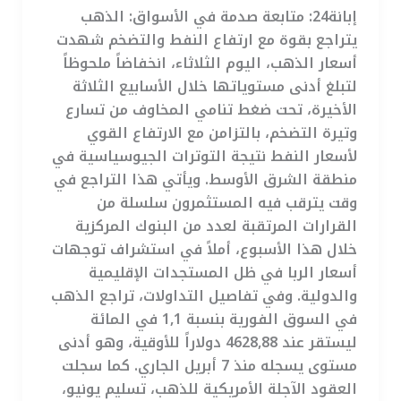
إبانة24: متابعة صدمة في الأسواق: الذهب
يتراجع بقوة مع ارتفاع النفط والتضخم شهدت
أسعار الذهب، اليوم الثلاثاء، انخفاضاً ملحوظاً
لتبلغ أدنى مستوياتها خلال الأسابيع الثلاثة
الأخيرة، تحت ضغط تنامي المخاوف من تسارع
وتيرة التضخم، بالتزامن مع الارتفاع القوي
لأسعار النفط نتيجة التوترات الجيوسياسية في
منطقة الشرق الأوسط. ويأتي هذا التراجع في
وقت يترقب فيه المستثمرون سلسلة من
القرارات المرتقبة لعدد من البنوك المركزية
خلال هذا الأسبوع، أملاً في استشراف توجهات
أسعار الربا في ظل المستجدات الإقليمية
والدولية. وفي تفاصيل التداولات، تراجع الذهب
في السوق الفورية بنسبة 1,1 في المائة
ليستقر عند 4628,88 دولاراً للأوقية، وهو أدنى
مستوى يسجله منذ 7 أبريل الجاري. كما سجلت
العقود الآجلة الأمريكية للذهب، تسليم يونيو،