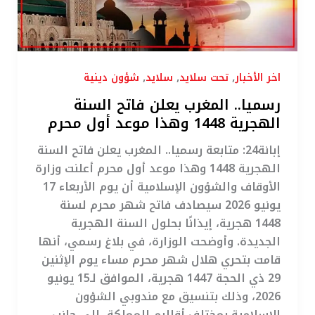
وهذا
موعد
أول
محرم
,
,
,
اخر الأخبار
تحت سلايد
سلايد
شؤون دينية
رسميا.. المغرب يعلن فاتح السنة
الهجرية 1448 وهذا موعد أول محرم
إبانة24: متابعة رسميا.. المغرب يعلن فاتح السنة
الهجرية 1448 وهذا موعد أول محرم أعلنت وزارة
الأوقاف والشؤون الإسلامية أن يوم الأربعاء 17
يونيو 2026 سيصادف فاتح شهر محرم لسنة
1448 هجرية، إيذانًا بحلول السنة الهجرية
الجديدة. وأوضحت الوزارة، في بلاغ رسمي، أنها
قامت بتحري هلال شهر محرم مساء يوم الإثنين
29 ذي الحجة 1447 هجرية، الموافق لـ15 يونيو
2026، وذلك بتنسيق مع مندوبي الشؤون
الإسلامية بمختلف أقاليم المملكة، إلى جانب