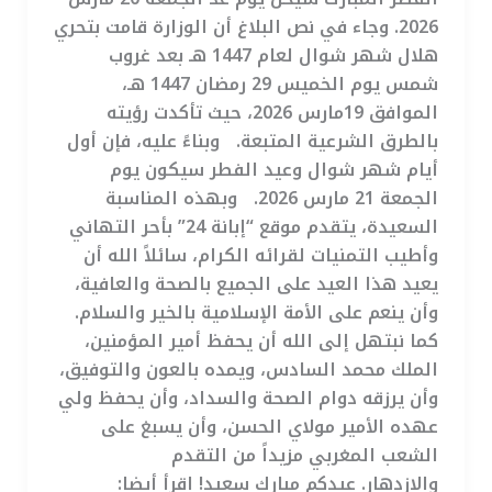
2026. وجاء في نص البلاغ أن الوزارة قامت بتحري
هلال شهر شوال لعام 1447 هـ بعد غروب
شمس يوم الخميس 29 رمضان 1447 هـ،
الموافق 19مارس 2026، حيث تأكدت رؤيته
بالطرق الشرعية المتبعة. وبناءً عليه، فإن أول
أيام شهر شوال وعيد الفطر سيكون يوم
الجمعة 21 مارس 2026. وبهذه المناسبة
السعيدة، يتقدم موقع “إبانة 24” بأحر التهاني
وأطيب التمنيات لقرائه الكرام، سائلاً الله أن
يعيد هذا العيد على الجميع بالصحة والعافية،
وأن ينعم على الأمة الإسلامية بالخير والسلام.
كما نبتهل إلى الله أن يحفظ أمير المؤمنين،
الملك محمد السادس، ويمده بالعون والتوفيق،
وأن يرزقه دوام الصحة والسداد، وأن يحفظ ولي
عهده الأمير مولاي الحسن، وأن يسبغ على
الشعب المغربي مزيداً من التقدم
والازدهار. عيدكم مبارك سعيد! اقرأ أيضا: