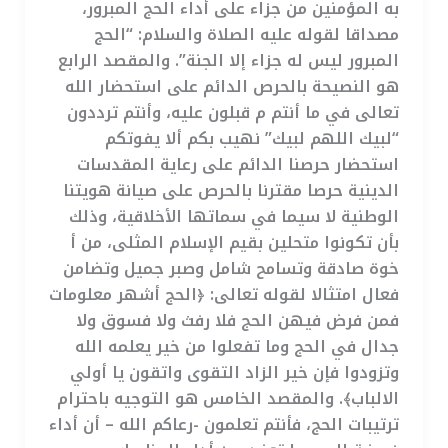
به المؤمنين من جزاء على أداء الحج المبرور،
مصداقا لقوله عليه الصلاة والسلام: “الحج
المبرور ليس له جزاء إلا الجنة”. والمقصد الرابع
هو النصيحة بالحرص الدائم على استحضار الله
تعالى في ما أنتم م قبلون عليه، وأنتم ترددون
“لبيك اللهم لبيك” نهيب بكم ألا يفوتكم
استحضار حرصنا الدائم على رعاية المقدسات
الدينية حرصا مقترنا بالحرص على صيانة هويتنا
الوطنية لا سيما في سماتها الأخلاقية، وذلك
بأن تكونوا متحلين بقيم الإسلام المثلى، من أ
خوة صادقة وتسامح شامل وصبر جميل وتضامن
فعال امتثالا لقوله تعالى: ﴿الحج أشهر معلومات
فمن فرض فيهن الحج فلا رفث ولا فسوق ولا
جدال في الحج وما تفعلوا من خير يعلمه الله
وتزودوا فإن خير الزاد التقوى واتقون يا أولي
الالباب﴾. والمقصد الخامس هو التوجيه باحترام
ترتيبات الحج، فأنتم تعلمون -رعاكم الله – أن أداء