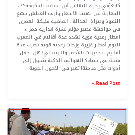
كاتغوّتي يحرك النقاش أين اختفت الحكومة؟؟..
المغاربة بين لهيب الأسعار وأزمة العطش جشع
النفوذ وصراخ العدالة.. القاضية مليكة العمري
في مواجهة مصير مؤلم نشرة انذارية حمراء..
أمطار رعدية قوية تهدد عدة أقاليم في المغرب
اليوم أمطار غزيرة وزخات رعدية قوية تضرب عدة
أقاليم.. تحذيرات بالأحمر والبرتقالي! هل تحمل
قنبلة في جيبك؟ الهواتف الذكية تتحول إلى
أدوات قتل صامتة! تغير في الأحول الجوية
Read Post »
مواقيت
صلاة
عيد