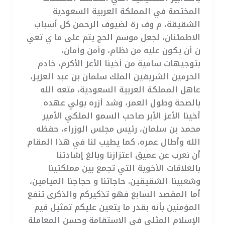
المختصة في المملكة العربية السعودية
الشقيقة، م وف رة لضيوف الرحمن كل أسباب
الاطمئنان، لجعل موسم الحج يتم على ما ي تعي
ن أن يكون عليه من نظام، وأمن وأمان،
بتوجيهات سامية من أخينا الأعز الأكرم، خادم
الحرمين الشريفين الملك سلمان بن عبد العزيز،
عاهل المملكة العربية السعودية، متعه الله
بالصحة وطول العمر، وشد أزره بولي عهده
أخينا الأعز الأبر صاحب السمو الملكي الأمير
محمد بن سلمان، رئيس مجلس الوزراء، حفظه
الله وأطال عمره. كما يطيب لنا في هذا المقام
أن نعرب عن عميق اعتزازنا وبالغ إشادتنا
بالعلاقات الأخوية التي تجمع بين مملكتينا
وشعبينا الشقيقين. حاجاتنا و حجاجنا الميامين،
أما المقصد السابع فهو تذكيركم والذكرى تنفع
المؤمنين بأنه بقدر ما يتعين عليكم تمثيل قيم
الإسلام المثلى في الاستقامة وحسن المعاملة