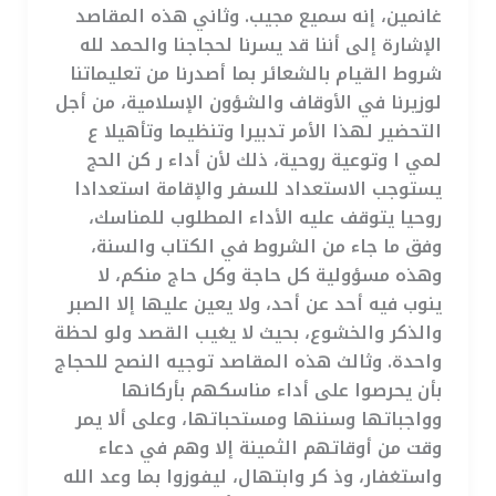
غانمين، إنه سميع مجيب. وثاني هذه المقاصد
الإشارة إلى أننا قد يسرنا لحجاجنا والحمد لله
شروط القيام بالشعائر بما أصدرنا من تعليماتنا
لوزيرنا في الأوقاف والشؤون الإسلامية، من أجل
التحضير لهذا الأمر تدبيرا وتنظيما وتأهيلا ع
لمي ا وتوعية روحية، ذلك لأن أداء ر كن الحج
يستوجب الاستعداد للسفر والإقامة استعدادا
روحيا يتوقف عليه الأداء المطلوب للمناسك،
وفق ما جاء من الشروط في الكتاب والسنة،
وهذه مسؤولية كل حاجة وكل حاج منكم، لا
ينوب فيه أحد عن أحد، ولا يعين عليها إلا الصبر
والذكر والخشوع، بحيث لا يغيب القصد ولو لحظة
واحدة. وثالث هذه المقاصد توجيه النصح للحجاج
بأن يحرصوا على أداء مناسكهم بأركانها
وواجباتها وسننها ومستحباتها، وعلى ألا يمر
وقت من أوقاتهم الثمينة إلا وهم في دعاء
واستغفار، وذ كر وابتهال، ليفوزوا بما وعد الله