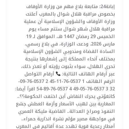
إبانة24: متابعة بلاغ مهم من وزارة الأوقاف
بخصوص مراقبة هلال شوال بالمغرب أعلنت
وزارة الأوقاف والشؤون الإسلامية أن عملية
مراقبة هلال شهر شوال ستتم مساء يوم
الخميس 29 رمضان 1447 هـ، الموافق لـ 19
مارس 2026. ودعت الوزارة، في بلاغ رسمي،
السادة القضاة ومندوبي الشؤون الإسلامية
بمختلف أنحاء المملكة إلى إشعارها بنتيجة
تحري الهلال، سواء بثبوت رؤيته أو تعذر ذلك،
عبر أرقام الهاتف التالية:
أرقام التواصل
الرقم الهاتف 1 0537-76-11-45 2 0537-76-09-
32 3 0537-76-05-49 4 0537-76-89-54 اقرأ أيضا:
كاتغوّتي يحرك النقاش أين اختفت الحكومة؟؟..
المغاربة بين لهيب الأسعار وأزمة العطش جشع
النفوذ وصراخ العدالة.. القاضية مليكة العمري
في مواجهة مصير مؤلم نشرة انذارية حمراء..
أمطار رعدية قوية تهدد عدة أقاليم في المغرب