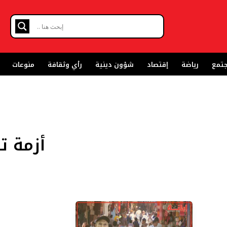
تمع
رياضة
إقتصاد
شؤون دينية
رأي وثقافة
منوعات
أزمة ت
صرخة
تحذير