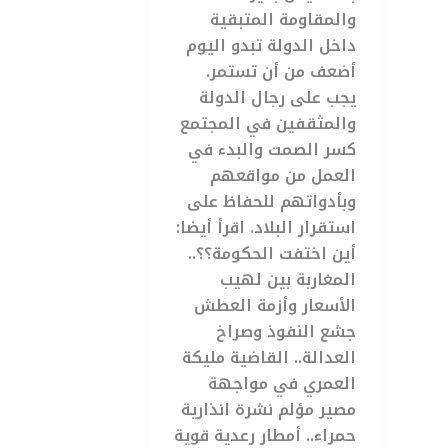
والمقاومة المتبقية
داخل الدولة تبدو اليوم
أضعف من أن تستمر.
يجب على رجال الدولة
والمثقفين في المجتمع
كسر الصمت والبدء في
العمل من مواقعهم
وبأدواتهم للحفاظ على
استقرار البلاد. اقرأ أيضا:
أين اختفت الحكومة؟؟..
المغاربة بين لهيب
الأسعار وأزمة العطش
جشع النفوذ وصراخ
العدالة.. القاضية مليكة
العمري في مواجهة
مصير مؤلم نشرة انذارية
حمراء.. أمطار رعدية قوية