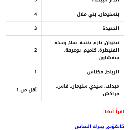
بنسليمان, بني ملال
4
الجديدة
3
تطوان, تازة, طنجة, سلا, وجدة,
القنيطرة, كلميم, بوعرفة,
2
شفشاون
الرباط, مكناس
1
ميدلت, سيدي سليمان, فاس,
أقل من 1
مراكش
اقرأ أيضا:
كاتغوّتي يحرك النقاش