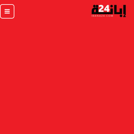
خطي
لى
لمحتوى