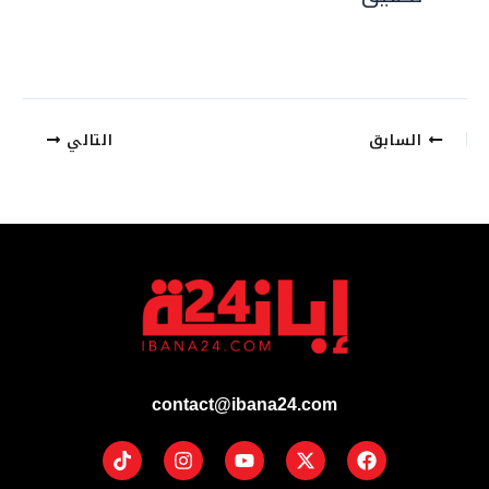
السابق
التالي
contact@ibana24.com
Tiktok
Instagram
Youtube
Facebook
X-
twitter