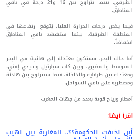
الشرقي، بينما تتراوح بين 16 و21 درجة في باقي
المناطق.
فيما يخص درجات الحرارة العليا، يُتوقع ارتفاعها في
المنطقة الشرقية، بينما ستشهد باقي المناطق
انخفاضاً.
أما حالة البحر، فستكون معتدلة إلى هائجة في البحر
المتوسط والمضيق، وبين كاب سبارتيل وسيدي إفني،
ومعتدلة بين طرفاية والداخلة، فيما ستتراوح بين هادئة
ومضطربة على باقي السواحل.
أمطار ورياح قوية بعدد من جهات المغرب
اقرأ أيضا:
أين اختفت الحكومة؟؟.. المغاربة بين لهيب