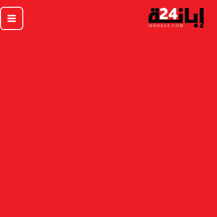
خطي
لى
لمحتوى