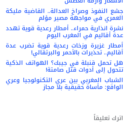
الأسعار وأزمة العطش
جشع النفوذ وصراخ العدالة.. القاضية مليكة
العمري في مواجهة مصير مؤلم
نشرة انذارية حمراء.. أمطار رعدية قوية تهدد
عدة أقاليم في المغرب اليوم
أمطار غزيرة وزخات رعدية قوية تضرب عدة
أقاليم.. تحذيرات بالأحمر والبرتقالي!
هل تحمل قنبلة في جيبك؟ الهواتف الذكية
تتحول إلى أدوات قتل صامتة!
الشباب المغربي بين عري التكنولوجيا وعري
الواقع: مأساة حقيقية بلا مجاز
اترك تعليقاً