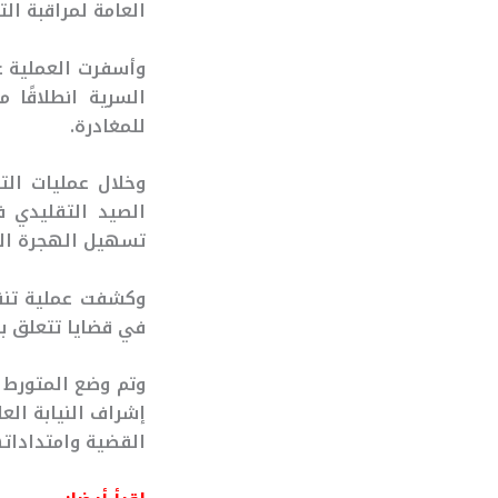
العامة لمراقبة الت
وأسفرت العملية ع
السرية انطلاقًا
للمغادرة.
وخلال عمليات الت
الصيد التقليدي ف
تسهيل الهجرة ال
وكشفت عملية تنقي
في قضايا تتعلق بتن
وتم وضع المتورط ا
إشراف النيابة الع
القضية وامتدادات