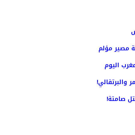
ش
ة مصير مؤلم
مغرب اليوم
ر والبرتقالي!
ل صامتة!