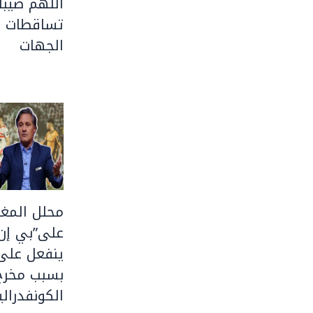
اللهم صيبا 
تساقطات ر
الجهات
محلل المغر
على”بي إن
ينفعل على 
بسبب مخرج
الكونفدرالي