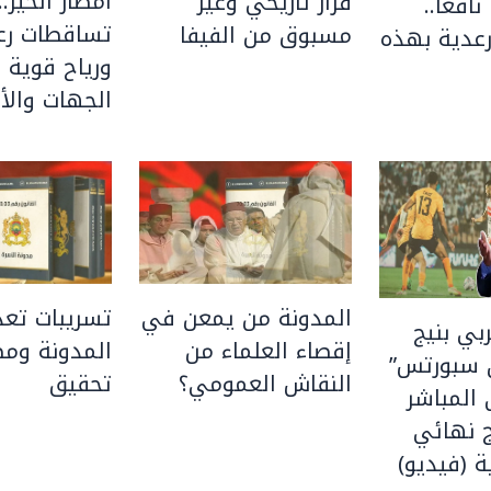
أمطار الخير..
قرار تاريخي وغير
نافعا..
تساقطات رعد
مسبوق من الفيفا
عدية بهذه
ورياح قوية 
الجهات والأق
المدونة من يمعن في
تسريبات تعد
بي بنيج
إقصاء العلماء من
المدونة ومط
 سبورتس”
النقاش العمومي؟
تحقيق
المباشر
 نهائي
ة (فيديو)