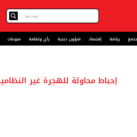
تمع
رياضة
إقتصاد
شؤون دينية
رأي وثقافة
منوعات
إحباط محاولة للهجرة غير النظامي