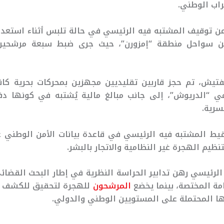
راب الوطني.
ن توقيف المشتبه فيه الرئيسي في حالة تلبس أثناء استعداد
 من سواحل منطقة “إمزورن”، حيث جرى ضبط سبعة مرشحين
فتيش، تم حجز قاربين تقليديين مجهزين بمحركات بحرية كانا
ي “الدريوش”، إلى جانب مبالغ مالية يُشتبه في كونها دف
سرية.
ط المشتبه فيه الرئيسي في قاعدة بيانات الأمن الوطني 
ظيم الهجرة غير النظامية والاتجار بالبشر.
لرئيسي رهن تدابير الحراسة النظرية في إطار البحث القضائ
امة المختصة، بينما يخضع
المرشحون
للهجرة لتحقيق للكشف ع
ها المحتملة على المستويين الوطني والدولي.