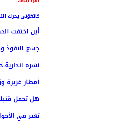
اقرأ أيضا:
كاتغوّتي يحرك ال
أين اختفت الحك
جشع النفوذ وص
نشرة انذارية ح
أمطار غزيرة وز
هل تحمل قنبلة
تغير في الأحول