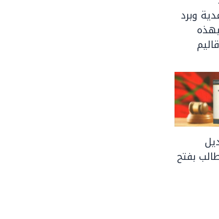
ية وبرد
بهذه
اليم
يل
الب بفتح