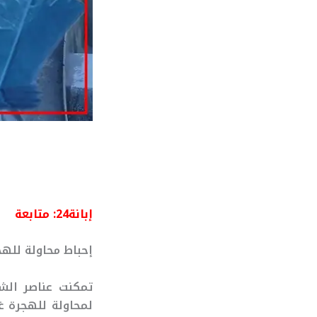
إبانة24: متابعة
إحباط محاولة للهج
تمكنت عناصر الشر
لمحاولة للهجرة غي