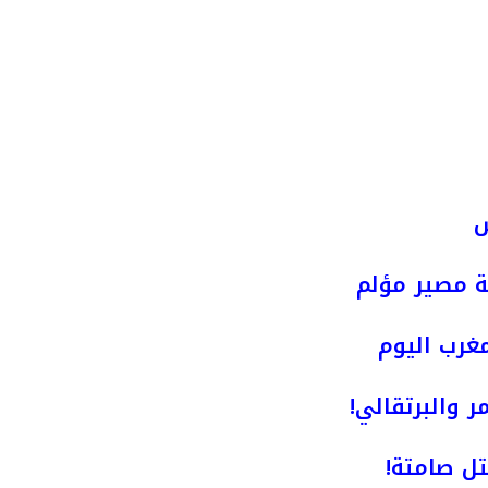
ش
ة مصير مؤلم
مغرب اليوم
ر والبرتقالي!
ل صامتة!