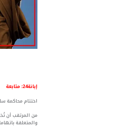
إبانة24: متابعة
اختتام محاكمة سار
من المرتقب أن تُخ
والمتعلقة باتهاما