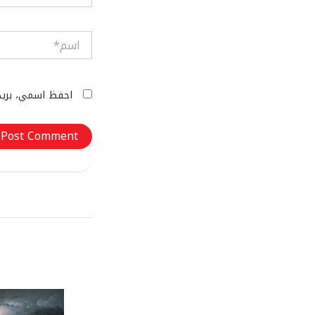
اسم*
احفظ اسمي، بريدي