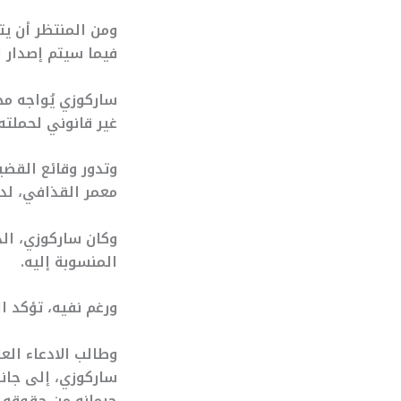
فيما سيتم إصدار 
ساركوزي يُواجه م
غير قانوني لحملته 
وتدور وقائع القضي
معمر القذافي، لدعم ح
المنسوبة إليه.
ورغم نفيه، تؤكد ا
وطالب الادعاء الع
حرمانه من حقوقه