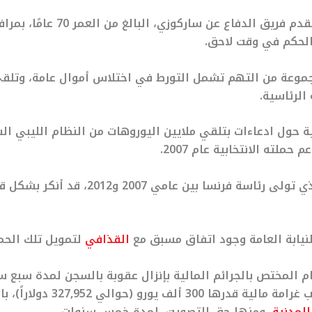
ومن المنتظر أن يتقدم فريق الدفاع عن سارك
الحكم في وقت لاحق.
جموعة من التهم تشمل التورط في اختلاس أموال عامة، وتلق
الرئاسية.
ة حول ادعاءات بتلقي ملايين اليوروهات من النظام الليبي ال
ملته الانتخابية عام 2007.
وكان ساركوزي، الذي تولى رئاسة فرنسا بين عام
لنيابة العامة وجود اتفاق مسبق مع
القذافي
لتمويل تلك الحمل
ام المختص بالجرائم المالية بإنزال عقوبة بالسجن لمدة سبع 
ساركوزي، إلى جانب غرامة مالية قدرها 300 أل
المدنية
، ومنها حق التصويت، لمدة خمس سنوات.