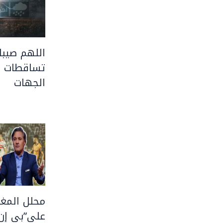
اللهم صيبا 
تساقطات ر
الجهات
محلل المغر
على”بي إن