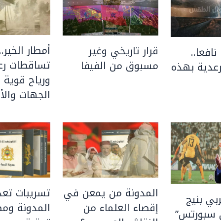
أمطار الخير..
قرار تاريخي وغير
نافعا..
تساقطات رعد
مسبوق من الفيفا
عدية بهذه
ورياح قوية 
الجهات والأق
المدونة من يمعن في
تسريبات تعد
بي بنيج
إقصاء العلماء من
المدونة ومط
 سبورتس”