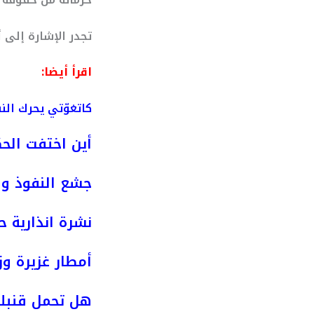
تجدر الإشارة إلى
اقرأ أيضا:
كاتغوّتي يحرك ال
أين اختفت الحك
جشع النفوذ وص
نشرة انذارية ح
أمطار غزيرة وز
هل تحمل قنبلة