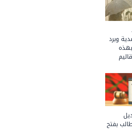
ية وبرد
بهذه
اليم
يل
الب بفتح