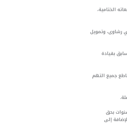
وزي، البالغ من العمر 70 عامًا، بمرافعاته الختامية،
ي رشاوى، وتمويل
سابق بقيادة
ي 2007 و2012، قد أنكر بشكل قاطع جميع التهم
ة.
سنوات بحق
ف يورو (حوالي 327,952 دولاراً)، بالإضافة إلى