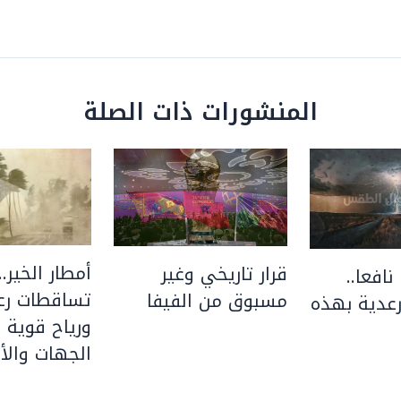
المنشورات ذات الصلة
أمطار الخير..
قرار تاريخي وغير
نافعا..
تساقطات رعد
مسبوق من الفيفا
عدية بهذه
ورياح قوية 
الجهات والأق