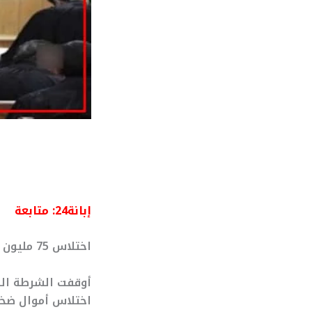
إبانة24: متابعة
اختلاس 75 مليون درهم.. سيدة أعمال في قبضة العدالة
أوقفت الشرطة الق
اختلاس أموال ضخم