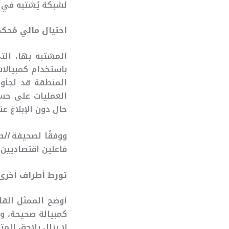
لشبكة يُشتبه في 
احتيال مالي مُحك
باستخدام كمبيالا
المنطقة قد لجأوا
العمليات على حسا
حال دون الإبلاغ عن
ووفقًا لصحيفة
الص
فاعلين اقتصاديين 
تورط أطراف أخرى
كمبيالة صحيحة، ور
لا يزال يلاحق الم