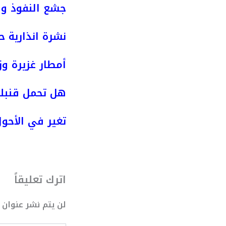
جشع النفوذ وص
نشرة انذارية ح
أمطار غزيرة وز
هل تحمل قنبلة
تغير في الأحول
اترك تعليقاً
لن يتم نشر عنوان ب