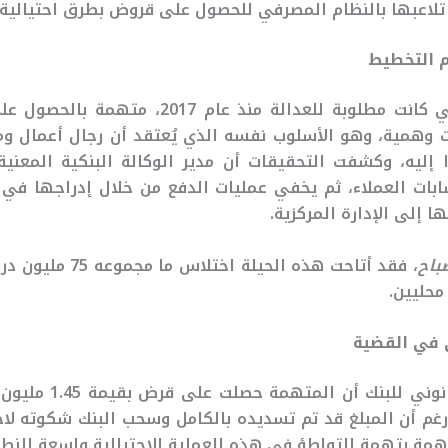
تلاعبها بالنظام المصرفي للحصول على قروض بطرق احتيالية.
م التخطيط
المشتبه بها، التي كانت مطلوبة للعدالة منذ عام
ت وهمية، وهو الأسلوب نفسه الذي يُعتقد أن رجال أعمال وم
 إليه، وكشفت التحقيقات أن مدير الوكالة البنكية المعن
بات العملاء، ثم يخفي عمليات الدفع من خلال إدراجها في
ها إلى الإدارة المركزية.
باح
، فقد أتاحت هذه الحيلة ا
محليين.
 في القضية
أوضح الممثل القانوني لل
غم أن المبلغ قد تم تسديده بالكامل وسحب البنك شكوته لاحقً
تهمة بتهمة التواطؤ في هذه العملية الاحتيالية واسعة النطا