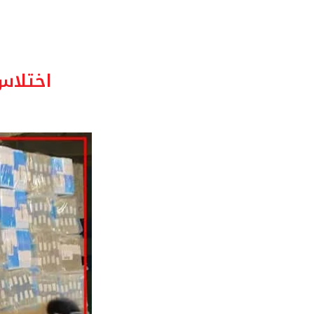
اختلاس 75 مليون درهم.. سيدة أعمال في ق