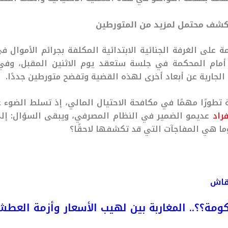
كشف محتمل لمزيد من المتورطين
 على الغرفة الجنائية الابتدائية المكلفة بجرائم الأموال ف
 أمام المحكمة في جلسة ستعقد يوم الاثنين المقبل، وفي 
لجارية عن أبعاد أخرى لهذه القضية وتفضح متورطين جددًا.
تطورًا مهمًا في مكافحة الاحتيال المالي، إذ تسلط الضوء 
فراد
عديمو الضمير في النظام المصرفي، ويبقى السؤال: إ
ما هي المفاجآت التي قد تكشفها لاحقًا؟
نقاش
ومة؟؟.. المغاربة بين لهيب الأسعار وأزمة العط