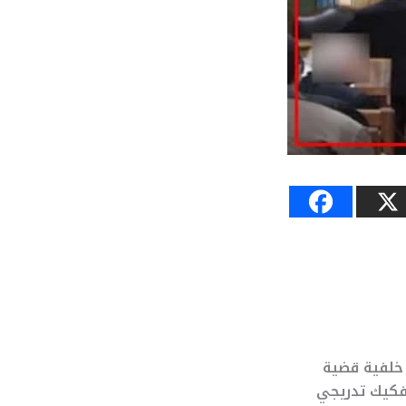
خلفية قضية
فكيك تدريجي