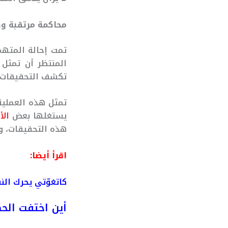
محاكمة مرتقبة و
تمت إحالة المتهمة
المنتظر أن تمثل
تكشف التحقيقات ا
تمثل هذه العملية 
يستغلها بعض
الأ
هذه التحقيقات، و
اقرأ أيضا:
كاتغوّتي يحرك ال
أين اختفت الحك