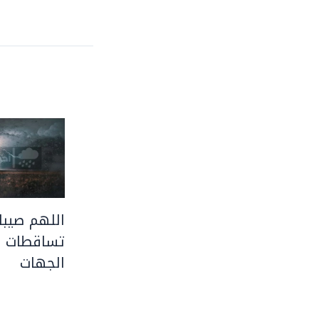
اللهم صيبا 
تساقطات ر
الجهات