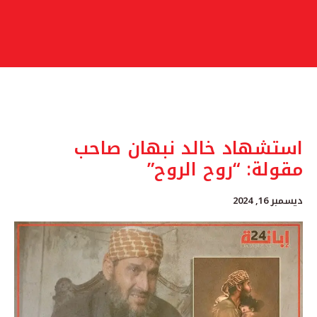
استشهاد خالد نبهان صاحب
مقولة: “روح الروح”
ديسمبر 16, 2024