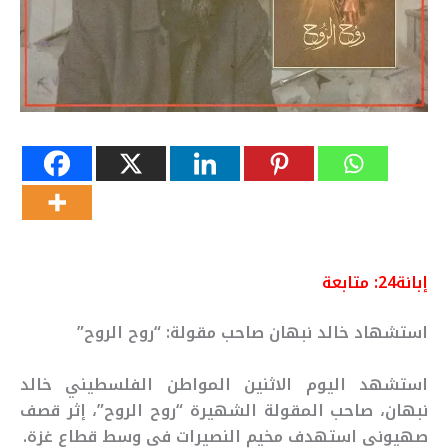
إبانة24: متابعة
استشهاد خالد نبهان صاحب مقولة: “روح الروح”
استشهد اليوم الاثنين المواطن الفلسطيني خالد
نبهان، صاحب المقولة الشهيرة “روح الروح”، إثر قصف
صهيوني استهدف مخيم النصيرات في وسط قطاع غزة.