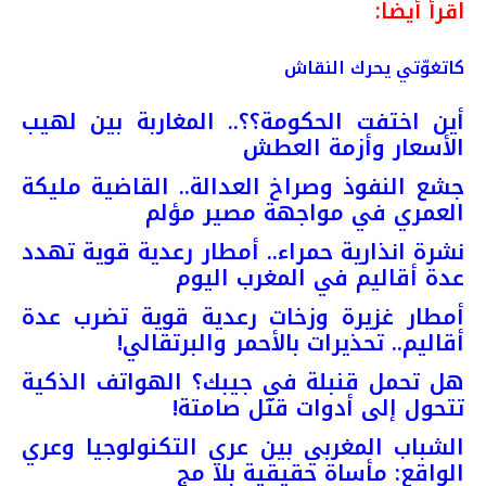
اقرأ أيضا:
كاتغوّتي يحرك النقاش
أين اختفت الحكومة؟؟.. المغاربة بين لهيب
الأسعار وأزمة العطش
جشع النفوذ وصراخ العدالة.. القاضية مليكة
العمري في مواجهة مصير مؤلم
نشرة انذارية حمراء.. أمطار رعدية قوية تهدد
عدة أقاليم في المغرب اليوم
أمطار غزيرة وزخات رعدية قوية تضرب عدة
أقاليم.. تحذيرات بالأحمر والبرتقالي!
هل تحمل قنبلة في جيبك؟ الهواتف الذكية
تتحول إلى أدوات قتل صامتة!
الشباب المغربي بين عري التكنولوجيا وعري
الواقع: مأساة حقيقية بلا مج