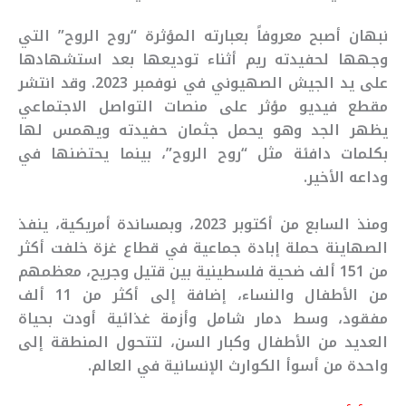
نبهان أصبح معروفاً بعبارته المؤثرة “روح الروح” التي
وجهها لحفيدته ريم أثناء توديعها بعد استشهادها
على يد الجيش الصهيوني في نوفمبر 2023. وقد انتشر
مقطع فيديو مؤثر على منصات التواصل الاجتماعي
يظهر الجد وهو يحمل جثمان حفيدته ويهمس لها
بكلمات دافئة مثل “روح الروح”، بينما يحتضنها في
وداعه الأخير.
ومنذ السابع من أكتوبر 2023، وبمساندة أمريكية، ينفذ
الصهاينة حملة إبادة جماعية في قطاع غزة خلفت أكثر
من 151 ألف ضحية فلسطينية بين قتيل وجريح، معظمهم
من الأطفال والنساء، إضافة إلى أكثر من 11 ألف
مفقود، وسط دمار شامل وأزمة غذائية أودت بحياة
العديد من الأطفال وكبار السن، لتتحول المنطقة إلى
واحدة من أسوأ الكوارث الإنسانية في العالم.