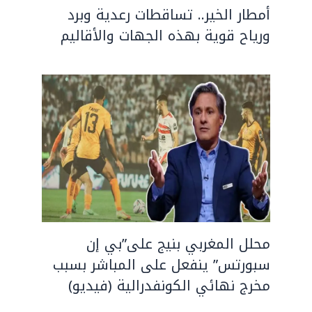
أمطار الخير.. تساقطات رعدية وبرد
ورياح قوية بهذه الجهات والأقاليم
محلل المغربي بنيج على”بي إن
سبورتس” ينفعل على المباشر بسبب
مخرج نهائي الكونفدرالية (فيديو)