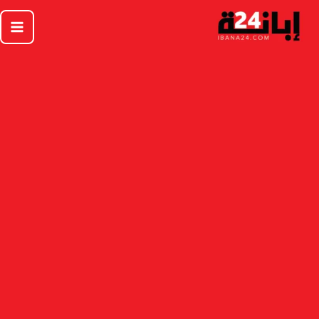
خطي
لى
لمحتوى