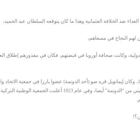
اء ضد الخلافة العثمانية وهذا ما كان يتوقعه السلطان عبد الحميد،
ن لهم النجاح في مسعاهم،
الدولية، وكانت صحافة أوروبا في قبضتهم، فكان في مقدورهم إطلاق ال
وهذا المكر هو ما تم بالفعل حيث ساهم يهود “الدونمة” في ثورة 1908، وكان إيمانويل قره صو (أحد الدونمة) ع
عزله عام 1909، وكان سجن السلطان بعد ذلك في منزل موشيه الأتين
.
ن؟!