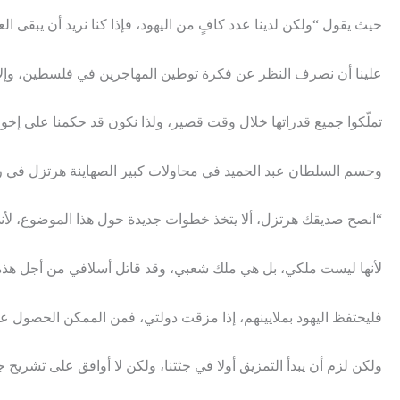
حيث يقول “ولكن لدينا عدد كافٍ من اليهود، فإذا كنا نريد أن يبقى الع
علينا أن نصرف النظر عن فكرة توطين المهاجرين في فلسطين، وإلا فإ
تملّكوا جميع قدراتها خلال وقت قصير، ولذا نكون قد حكمنا على إخوانن
وحسم السلطان عبد الحميد في محاولات كبير الصهاينة هرتزل في رس
“انصح صديقك هرتزل، ألا يتخذ خطوات جديدة حول هذا الموضوع، لأني
لأنها ليست ملكي، بل هي ملك شعبي، وقد قاتل أسلافي من أجل هذه 
فليحتفظ اليهود بملايينهم، إذا مزقت دولتي، فمن الممكن الحصول 
ولكن لزم أن يبدأ التمزيق أولا في جثتنا، ولكن لا أوافق على تشريح جث