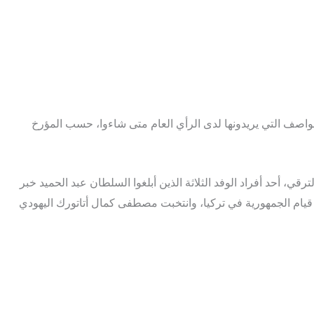
عواصف التي يريدونها لدى الرأي العام متى شاءوا، حسب المؤرخ
ضوا بارزا في جمعية الاتحاد والترقي، أحد أفراد الوفد الثلاثة الذين أبلغوا السلطان عبد الحميد خبر
ي من “الدونمة” أيضا، وفي عام 1923 أعلنت الجمعية الوطنية التركية قيام الجمهورية في تركيا، وانتخبت مصطفى كمال أتاتورك اليهودي