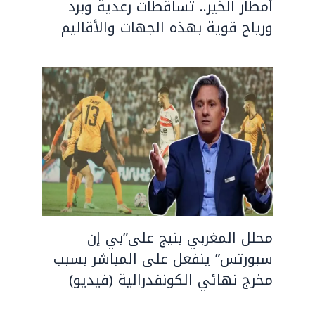
أمطار الخير.. تساقطات رعدية وبرد
ورياح قوية بهذه الجهات والأقاليم
محلل المغربي بنيج على”بي إن
سبورتس” ينفعل على المباشر بسبب
مخرج نهائي الكونفدرالية (فيديو)