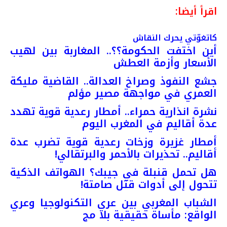
اقرأ أيضا:
كاتغوّتي يحرك النقاش
أين اختفت الحكومة؟؟.. المغاربة بين لهيب
الأسعار وأزمة العطش
جشع النفوذ وصراخ العدالة.. القاضية مليكة
العمري في مواجهة مصير مؤلم
نشرة انذارية حمراء.. أمطار رعدية قوية تهدد
عدة أقاليم في المغرب اليوم
أمطار غزيرة وزخات رعدية قوية تضرب عدة
أقاليم.. تحذيرات بالأحمر والبرتقالي!
هل تحمل قنبلة في جيبك؟ الهواتف الذكية
تتحول إلى أدوات قتل صامتة!
الشباب المغربي بين عري التكنولوجيا وعري
الواقع: مأساة حقيقية بلا مج