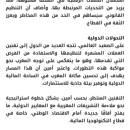
استغلال العملات الرقمية في أنشطة مشبوهة، مما
يزيد من التحديات المرتبطة بها. وأضاف أن التنظيم
القانوني سيساهم في الحد من هذه المخاطر ويعزز
الثقة في القطاع.
التحولات الدولية
على الصعيد العالمي، تتجه العديد من الدول إلى تقنين
العملات المشفرة لتنظيمها والاستفادة من الفرص
التي تقدمها، وهو ما ينعكس على توجه المغرب نحو
مواكبة هذه التطورات. واعتبر أمين أن هذا المسار
يهدف إلى تحسين مكانة المغرب في الساحة المالية
الدولية وتوفير بيئة جاذبة للاستثمارات
.
التقنين المنتظر، بحسب أمين، يشكل خطوة استراتيجية
نحو
ملاءمة
التشريعات المغربية مع المعايير الدولية، ما
يفتح آفاقًا جديدة أمام الاقتصاد الوطني، خاصة في
قطاع التكنولوجيا المالية.