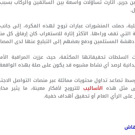
بن جرير، أثارت تساؤلات واسعة بين السائقين والركاب بسبب 
.
ة، حملت المنشورات عبارات تروج لهذه الفكرة، إلى جانب ع
 التي تقف وراءها. الأكثر إثارة للاستغراب كان إرفاق كل م
 دهشة المستلمين ودفع بعضهم إلى التبليغ عنها لدى المصالح
ت السلطات تحقيقاتها المكثفة، حيث عززت المراقبة الأم
دانية لرصد أي نشاط مشبوه قد يكون على صلة بهذه الواقعة.
سط تصاعد تداول محتويات مماثلة عبر منصات التواصل الاجت
ى مثل هذه
الأساليب
للترويج لأفكار معينة، ما يثير مخ
 على الرأي العام أو تحقيق أهداف خفية.
نقاش