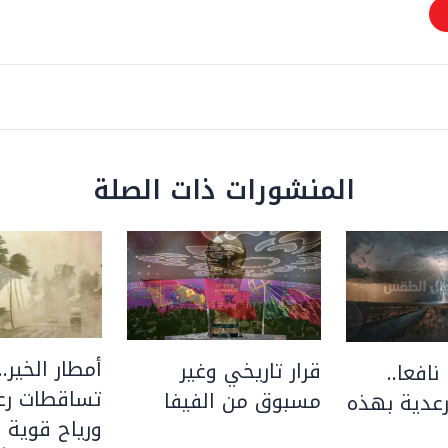
المنشورات ذات الصلة
أمطار الخير..
قرار تاريخي وغير
نافعا..
تساقطات رعد
مسبوق من الفيفا
عدية بهذه
ورياح قوية 