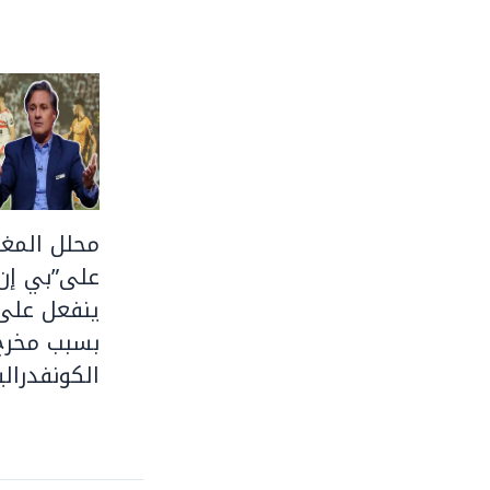
محلل المغر
على”بي إن
ينفعل على 
بسبب مخرج
الكونفدرالي