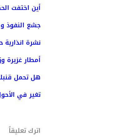
أين اختفت الحك
جشع النفوذ وص
نشرة انذارية ح
أمطار غزيرة وز
هل تحمل قنبلة
تغير في الأحول
اترك تعليقاً