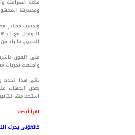
قلعة السراغنة وا
ومصدرها المجهول
وبحسب مصادر محلي
للتواصل مع الجهة
الحلوى، ما زاد من
على الفور، باشر
وأطلقت تحريات مي
يأتي هذا الحدث و
بعض الجهات عل
استخدامها للتأثير
اقرأ أيضا:
كاتغوّتي يحرك ال