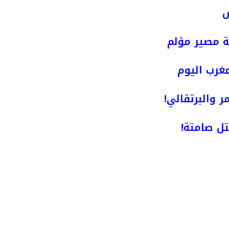
ش
ة مصير مؤلم
مغرب اليوم
ر والبرتقالي!
ل صامتة!