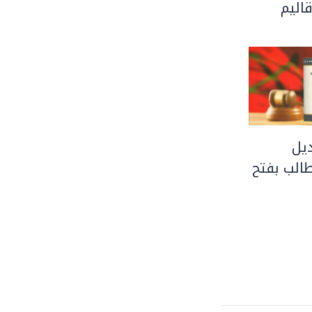
اليم
يل
الب بفتح