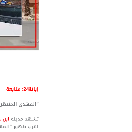
إبانة24: متابعة
“المهدي المنتظر”
تشهد مدينة
ابن ج
لقرب ظهور “المهد