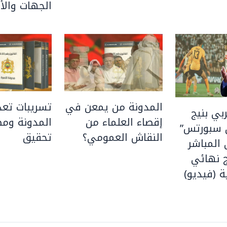
الجهات والأق
المدونة من يمعن في
تسريبات تعد
بي بنيج
إقصاء العلماء من
المدونة ومط
 سبورتس”
النقاش العمومي؟
تحقيق
المباشر
 نهائي
ة (فيديو)