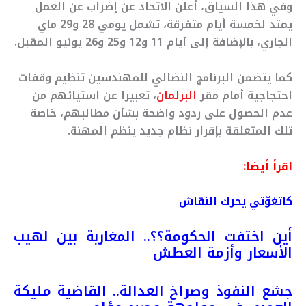
وفي هذا السياق، أعلن الاتحاد عن إضراب عن العمل
يمتد لخمسة أيام متفرقة، تشمل يومي 28 و29 ماي
الجاري، بالإضافة إلى أيام 11 و12 و25 و26 يونيو المقبل.
كما يتضمن البرنامج النضالي للمهندسين تنظيم وقفات
احتجاجية أمام مقر
البرلمان
، تعبيرا عن استيائهم من
عدم الحصول على ردود واضحة بشأن مطالبهم، خاصة
تلك المتعلقة بإقرار نظام جديد ينظم المهنة.
اقرأ أيضا:
كاتغوّتي يحرك النقاش
أين اختفت الحكومة؟؟.. المغاربة بين لهيب
الأسعار وأزمة العطش
جشع النفوذ وصراخ العدالة.. القاضية مليكة