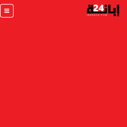
خطي
لى
لمحتوى