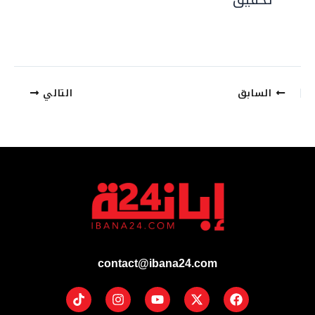
السابق
التالي
contact@ibana24.com
Tiktok
Instagram
Youtube
Facebook
X-
twitter