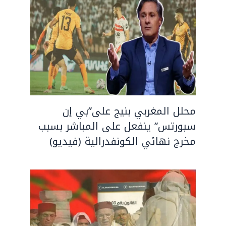
محلل المغربي بنيج على”بي إن
سبورتس” ينفعل على المباشر بسبب
مخرج نهائي الكونفدرالية (فيديو)