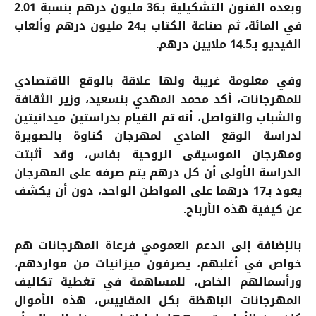
وبعده الفنون التشكيلية بـ36 مليون درهم بنسبة 2.01
في المائة، ثم صناعة الكتاب بـ24 مليون درهم وألعاب
الفيديو بـ14.5 ملايين درهم.
وفي معلومة غريبة ولها علاقة بالوقع الاقتصادي
للمهرجانات، أكد محمد المهدي بنسعيد، وزير الثقافة
والشباب والتواصل، أنه تم القيام بدراستين ميدانيتين
لدراسة الوقع المادي لمهرجان كناوة بالصويرة
ومهرجان الموسيقى الروحية بفاس، وقد أثبتت
الدراسة الأولى أن كل درهم يتم صرفه على المهرجان
يعود بـ17 درهما على المواطن الواحد، دون أن يكشف
عن كيفية هذه الأرباح.
بالإضافة إلى الدعم العمومي فرعاة المهرجانات هم
خواص في أغلبهم، يصرفون ميزانيات من مواردهم،
ورأسمالهم الخاص، للمساهمة في تغطية تكاليف
المهرجانات الباهظة بكل المقاييس، هذه الأموال