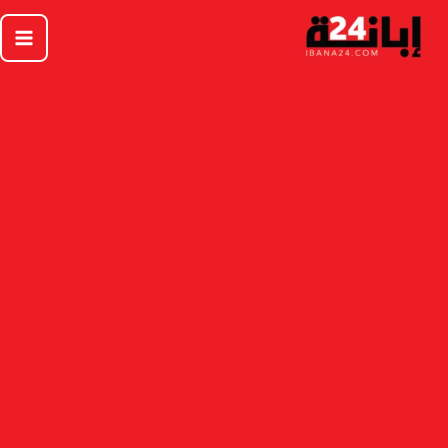
خطي
لى
لمحتوى