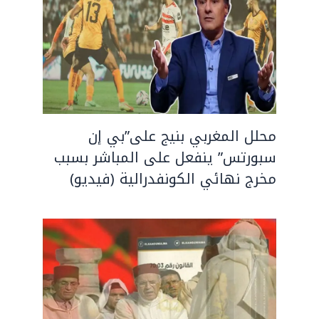
محلل المغربي بنيج على”بي إن
سبورتس” ينفعل على المباشر بسبب
مخرج نهائي الكونفدرالية (فيديو)