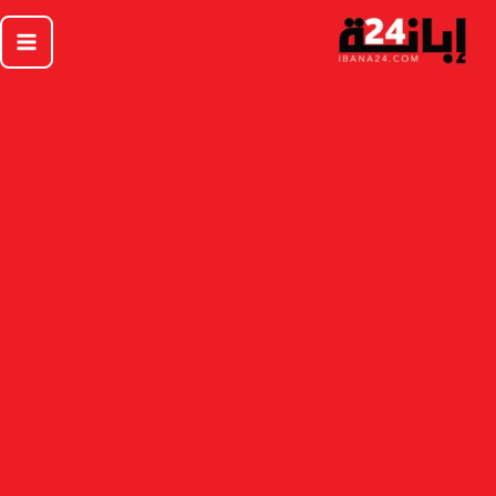
خطي
لى
لمحتوى