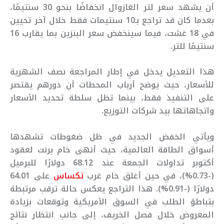
أن يشهد سعر لتر الغازوال انخفاضًا بنحو 30 سنتيمًا،
بعدما كان قد تراجع بـ10 سنتيمات فقط خلال آخر تحيين
في 18 غشت، فيما سينخفض سعر البنزين بما يقارب 16
سنتيمًا للتر.
هذا التعديل يدخل في إطار المراجعة نصف الشهرية
للأسعار، حيث يوضح أرباب المحطات أن دورهم يقتصر
على التنفيذ فقط، بينما تظل سلطة تحديد الأسعار
واتجاهاتها بيد شركات التوزيع.
ويأتي الخفض الجديد في ظل ضغوطات تشهدها
أسواق الطاقة العالمية، حيث أنهى خام برنت لعقود
أكتوبر تداولات الجمعة عند 68.12 دولارًا للبرميل
(-0.73%)، في حين أغلق خام غرب
تكساس
على 64.01
دولارًا (-0.91%). هذا التراجع يعكس حالة ترقب مرتبطة
بتباطؤ الطلب في السوق الأمريكية وتوقعات بزيادة
المعروض خلال فصل الخريف، إلى جانب انتظار نتائج