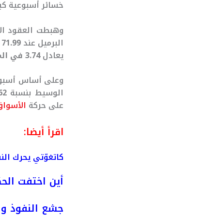
خسائر أسبوعية كبي
وهبطت العقود ال
البرميل عند
71.99 دولاراً
يعادل
3.74 في المائة
وعلى أساس أسبوع
الوسيط بنسبة
9.62 في
على حركة
الأسوا
اقرأ أيضا:
كاتغوّتي يحرك ال
أين اختفت الحك
جشع النفوذ وص