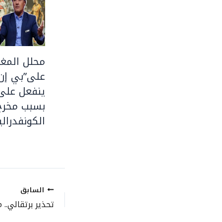
محلل المغر
على”بي إن
ينفعل على 
بسبب مخرج
الكونفدرالي
السابق