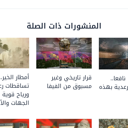
المنشورات ذات الصلة
أمطار الخير..
قرار تاريخي وغير
نافعا..
تساقطات رعد
مسبوق من الفيفا
عدية بهذه
ورياح قوية 
الجهات والأق