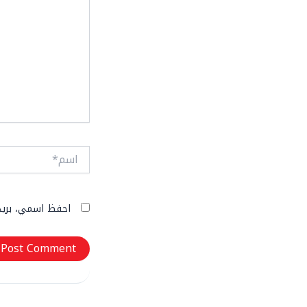
اسم*
احفظ اسمي، بريدي