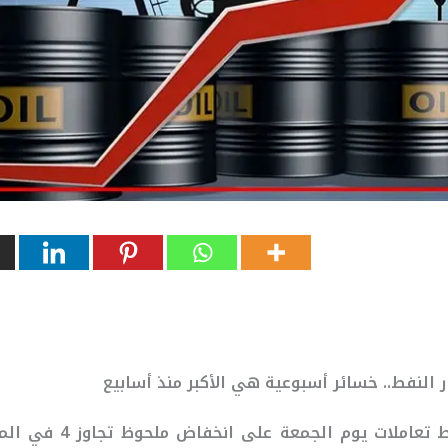
ر النفط.. خسائر أسبوعية هي الأكبر منذ أسابيع
أنهت أسعار النفط تعاملات يو