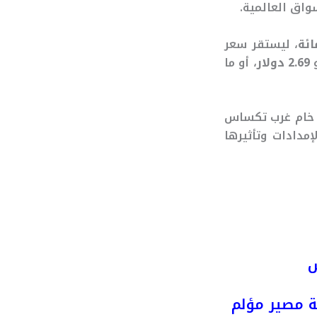
واق العالمية.
، ليستقر سعر
2.69 دولار
، أو ما
ع خام غرب تكساس
مدادات وتأثيرها
ش
ة مصير مؤلم