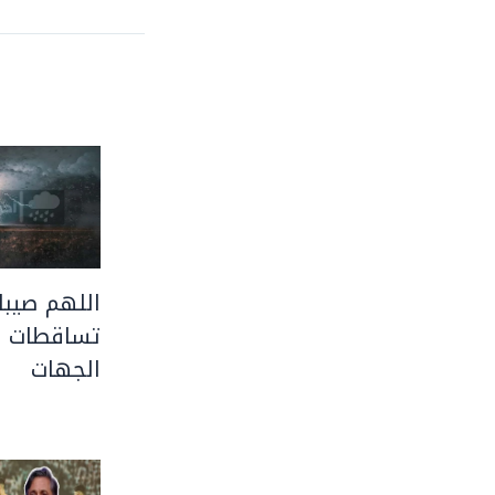
اللهم صيبا 
تساقطات ر
الجهات