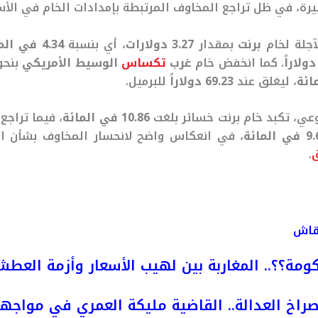
رة، في ظل تراجع المخاوف المرتبطة بإمدادات الخام في الأس
آجلة لخام
برنت
بمقدار
3.27 دولارات
، أي بنسبة
4.34 في المائة
. كما انخفض خام
غرب
تكساس
الوسيط الأمريكي
بنحو
، ليغلق عند
69.23 دولاراً
للبرميل.
ي، تكبد خام برنت خسائر بلغت
10.86 في المائة
، فيما تراج
 المائة
، في انعكاس واضح لانحسار المخاوف بشأن الإ
ق
.
نقاش
ومة؟؟.. المغاربة بين لهيب الأسعار وأزمة العط
راخ العدالة.. القاضية مليكة العمري في مواجه