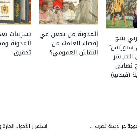
المدونة من يمعن في
تسريبات تعد
بي بنيج
إقصاء العلماء من
المدونة ومط
 سبورتس”
النقاش العمومي؟
تحقيق
المباشر
 نهائي
ة (فيديو)
تحذير برتقالي.. موجة حر لاهبة تضرب المغرب و45 درجة في هذه المناطق