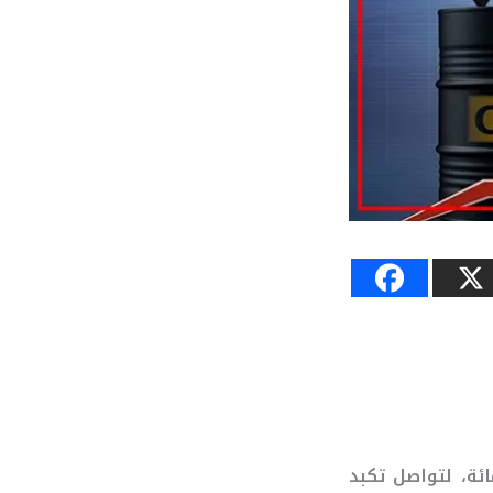
م الجمعة على انخفاض ملحوظ تجاوز 4 في المائة، لتواصل تكبد