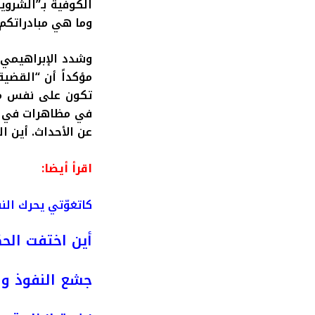
الكوفية بـ”الشروي
وما هي مبادراتكم خلال 15 شهراً من الاعتداء على ا
وشدد الإبراهيمي 
مؤكداً أن “القض
تكون على نفس مست
في مظاهرات في أكثر من
عن الأحداث. أين 
اقرأ أيضا:
كاتغوّتي يحرك ال
أين اختفت الحك
جشع النفوذ وص