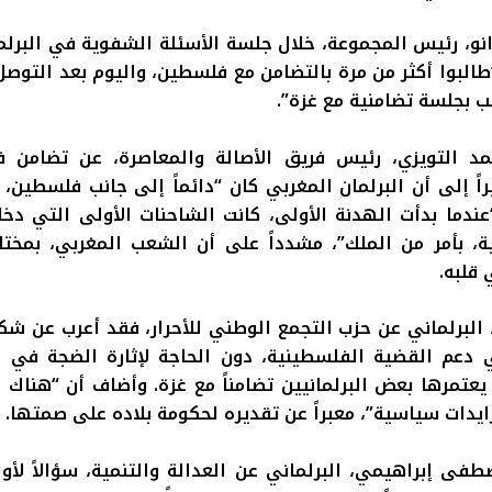
2، إنهم “طالبوا أكثر من مرة بالتضامن مع فلسطين، واليوم بعد ال
لب بجلسة تضامنية مع غزة”.
حمد التويزي، رئيس فريق الأصالة والمعاصرة، عن تضامن ف
اً إلى أن البرلمان المغربي كان “دائماً إلى جانب فلسطين،
“عندما بدأت الهدنة الأولى، كانت الشاحنات الأولى التي دخ
ة، بأمر من الملك”، مشدداً على أن الشعب المغربي، بمخت
قلبه.
البرلماني
عن حزب التجمع الوطني للأحرار، فقد أعرب عن شكره
عم القضية الفلسطينية، دون الحاجة لإثارة الضجة في الب
يعتمرها بعض البرلمانيين تضامناً مع غزة. وأضاف أن “هناك
يدات سياسية”، معبراً عن تقديره لحكومة بلاده على صمتها.
فى إبراهيمي، البرلماني عن العدالة والتنمية، سؤالاً لأو