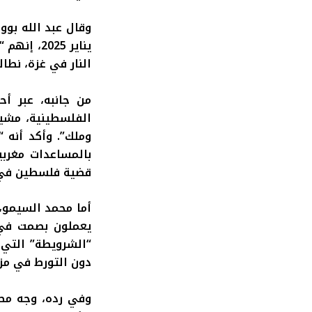
يناير 025
النار في غزة، نطا
من جانبه، عبر أ
الفلسطينية، مشير
وملك”. وأكد أنه 
بالمساعدات مغربي
قضية فلسطين في 
أما محمد السيمو،
يعملون بصمت في د
“الشرويطة” التي 
دون التورط في مزا
وفي رده، وجه مصط