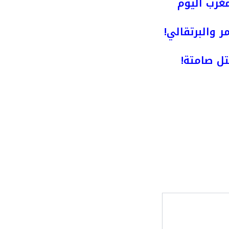
مغرب اليوم
ر والبرتقالي!
ل صامتة!