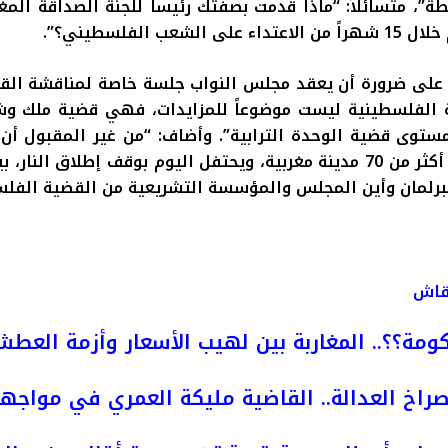
طة”، متسائلاً: “ماذا قدمت بصفتك رئيساً للجنة الصداقة المغ
لشعب الفلسطيني؟”
.
على ضرورة أن يعقد مجلس النواب جلسة خاصة لمناقشة الق
ية الفلسطينية ليست موضوعاً للمزايدات، فهي قضية ملك و
وى قضية الوحدة الترابية”. وأضاف: “من غير المقبول أن
 70 مدينة
مغربية
، ويحتفل اليوم بوقف إطلاق النار، بي
البرلمان وأين المجلس والمؤسسة التشريعية من القضية الفلس
نقاش
ومة؟؟.. المغاربة بين لهيب الأسعار وأزمة العط
راخ العدالة.. القاضية مليكة العمري في مواجه