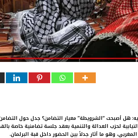
يه: هل أصبحت “الشرويطة” معيار التضامن؟ جدل حول التضامن
نيابية لحزب العدالة والتنمية بعقد جلسة تضامنية خاصة بال
مغربي، وهو ما أثار جدلاً بين الحضور داخل قبة البرلمان.