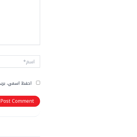
اسم*
احفظ اسمي، بريدي