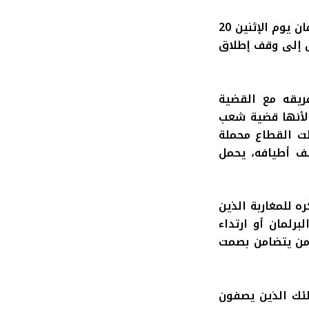
وقال عبد الله بووانو، رئيس المجموعة، خلال جلسة الأسئلة الشفوية في البرلمان يوم الإثنين 20
توصل إلى وقف إطلاق
ريقه مع القضية
 لأنها قضية شعب
لت القطاع محملة
لف أطيافه، يحمل
 للمغاربة الذين
رلمان أو ارتداء
 من يتضامن بصمت
لئك الذين يصفون