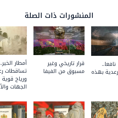
المنشورات ذات الصلة
أمطار الخير..
قرار تاريخي وغير
نافعا..
تساقطات رعد
مسبوق من الفيفا
عدية بهذه
ورياح قوية 
الجهات والأق