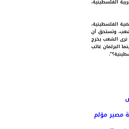
ربية الفلسطينية،
ضية الفلسطينية،
شعب، وتستحق أن
 نرى الشعب يخرج
نما البرلمان غائب
طينية؟”.
ش
ة مصير مؤلم