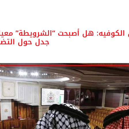
 الكوفيه: هل أصبحت “الشرويطة” معيا
جدل حول التضا