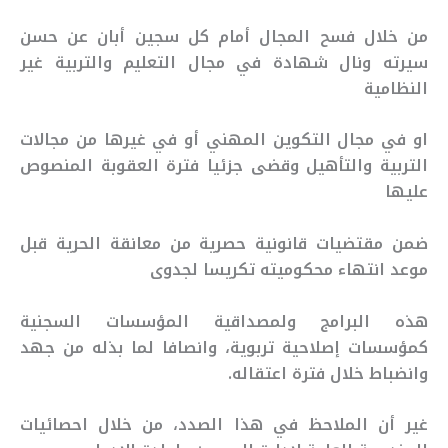
من خلال فسح المجال أمام كل سجين أبان عن حسن
سيرته ونال شهادة في مجال التعليم والتربية غير
النظامية
او في مجال التكوين المهني أو في غيرها من مجالات
التربية والتأهيل وقضى جزئيا فترة العقوبة المنصوص
عليها
ضمن مقتضيات قانونية حصرية من معانقة الحرية قبل
موعد انتهاء محكوميته تكريسا لجدوى
هذه البرامج ولمصداقية المؤسسات السجنية
كمؤسسات إصلاحية تربوية، وانصافا لما بذله من جهد
وانضباط خلال فترة اعتقاله.
غير أن الملاحظ في هذا الصدد، من خلال احصائيات