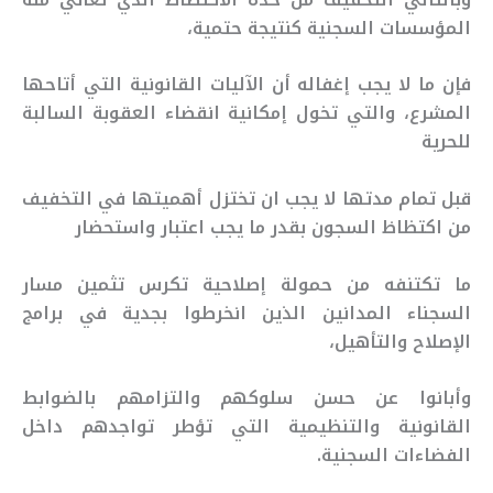
المؤسسات السجنية كنتيجة حتمية،
فإن ما لا يجب إغفاله أن الآليات القانونية التي أتاحها
المشرع، والتي تخول إمكانية انقضاء العقوبة السالبة
للحرية
قبل تمام مدتها لا يجب ان تختزل أهميتها في التخفيف
من اكتظاظ السجون بقدر ما يجب اعتبار واستحضار
ما تكتنفه من حمولة إصلاحية تكرس تثمين مسار
السجناء المدانين الذين انخرطوا بجدية في برامج
الإصلاح والتأهيل،
وأبانوا عن حسن سلوكهم والتزامهم بالضوابط
القانونية والتنظيمية التي تؤطر تواجدهم داخل
الفضاءات السجنية.