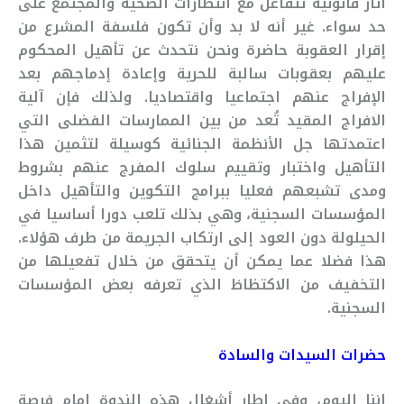
آثار قانونية تتفاعل مع انتظارات الضحية والمجتمع على
حد سواء. غير أنه لا بد وأن تكون فلسفة المشرع من
إقرار العقوبة حاضرة ونحن نتحدث عن تأهيل المحكوم
عليهم بعقوبات سالبة للحرية وإعادة إدماجهم بعد
الإفراج عنهم اجتماعيا واقتصاديا. ولذلك فإن آلية
الافراج المقيد تُعد من بين الممارسات الفضلى التي
اعتمدتها جل الأنظمة الجنائية كوسيلة لتثمين هذا
التأهيل واختبار وتقييم سلوك المفرج عنهم بشروط
ومدى تشبعهم فعليا ببرامج التكوين والتأهيل داخل
المؤسسات السجنية، وهي بذلك تلعب دورا أساسيا في
الحيلولة دون العود إلى ارتكاب الجريمة من طرف هؤلاء.
هذا فضلا عما يمكن أن يتحقق من خلال تفعيلها من
التخفيف من الاكتظاظ الذي تعرفه بعض المؤسسات
السجنية.
حضرات السيدات والسادة
إننا اليوم، وفي اطار أشغال هذه الندوة امام فرصة