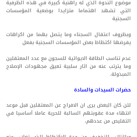
موضوع الندوة الذي له راهنية كبيرة في هذه الظرفية
التي تشهد اهتماما متزايدا بوضعية المؤسسات
السجنية
وبظروف اعتقال السجناء وما يتصل بهما من اكراهات
يفرضها اكتظاظ بعض المؤسسات السجنية بفعل
عدم تناسب الطاقة الايوائية للسجون مع عدد المعتقلين
وما يترتب عنه من اثار سلبية تعيق مجهودات الإصلاح
المبذولة.
حضرات السيدات والسادة
لئن كان البعض يرى ان الافراج عن المعتقلين قبل موعد
انتهاء مدة عقوبتهم السالبة للحرية عاملا أساسيا في
التقليص من عددهم،
وبالتالي التخفيف من حدة الاكتظاظ الذي تعاني منه