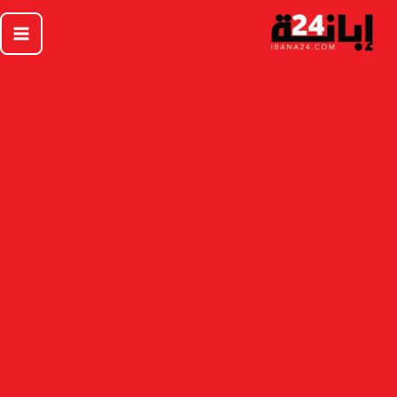
خطي
لى
لمحتوى