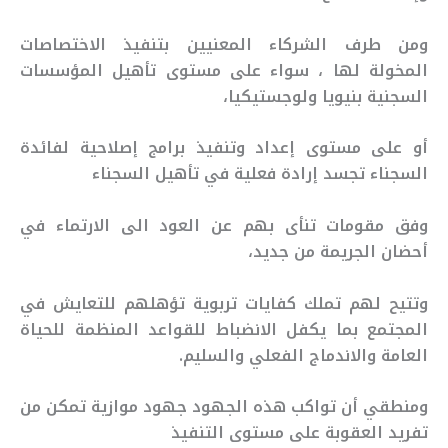
ومن طرف الشركاء المعنيين بتنفيذ الاختصاصات
المخولة لها ، سواء على مستوى تأهيل المؤسسات
السجنية بنيويا ولوجستيكيا،
أو على مستوى إعداد وتنفيذ برامج إصلاحية لفائدة
السجناء تجسد إرادة فعلية في تأهيل السجناء
وفق مقومات تنأى بهم عن العود الى الارتماء في
أحضان الجريمة من جديد،
وتتيح لهم تملك كفايات تربوية تؤهلهم للتعايش في
المجتمع بما يكفل الانضباط للقواعد المنظمة للحياة
العامة والاندماج الفعلي والسليم.
ومنطقي أن تواكب هذه الجهود جهود موازية تمكن من
تفريد العقوبة على مستوى التنفيذ