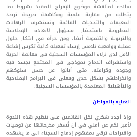
سانحة لمناقشة موضوع الإفراج المقيد بشروط بما
يتطلبه من مقاربة علمية ومكاشفة صريحة ترصد
المعيقات والتحديات القائمة وتستشرف الرهانات
المطروحة باستحضار مسؤول لأبعاده الإصلاحية
والتربوية والتنموية أيضا، ومن جرأة في ابتكار حلول
عملية وواقعية تلامس إرساء تفعيله كآلية تكرس إشاعة
الأمل لدى نزلاء المؤسسات السجنية في معانقة الحرية
واستشراف اندماج نموذجي في المجتمع يجسد فيه
وجوده وكرامته، متى أبانوا عن حسن سلوكهم
وانخراطهم بشكل جدي وفعلي في البرامج الإصلاحية
والتأهيلية المعتمدة بالمؤسسات السجنية.
العناية بالمواطن
وإذ أجدد شكري لكل القائمين على تنظيم هذه الندوة
لأعبر لكم عن أملي في أن تُسفر مخرجاتها عن توصيات
واقتراحات ترقى بمفهوم إدماج السجناء الى ما يشهده