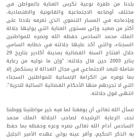
بلدنا من طفرة نوعية تكرس العناية بالمواطن في
مختلف أوضاعه الاجتماعية والقانونية والاقتصادية،
وبإدماجه في المسار التنموي الذي تعرفه بلادنا على
أكثر من صعيد وإلى مستوى العناية التي يوليها جلالة
الملك محمد السادس حفظه الله ونصره للمواطنين
السجناء، والتي أكد عليها جلالته في خطابه السامي
خلال افتتاح السنة القضائية بمدينة أكادير بتاريخ 29
يناير 2003 حين قال جلالته: “وإن ما نوليه من رعاية
شاملة للبعد الاجتماعي في مجال العدالة لا يستكمل إلا
بما نوفره من الكرامة الإنسانية للمواطنين السجناء
التي لا تجردهم منها الأحكام القضائية السالبة للحرية”.
انتهى قول جلالته.
نسأل الله تعالى أن يوفقنا لما فيه خير مواطنينا ووطننا
تحت الرعاية الرشيدة لصاحب الجلالة الملك محمد
السادس أدام الله تعالى نصره وعزه وحفظه بما حفظ
به الذكر الحكيم، وأقر عينه بولي عهده الأمير الجليل