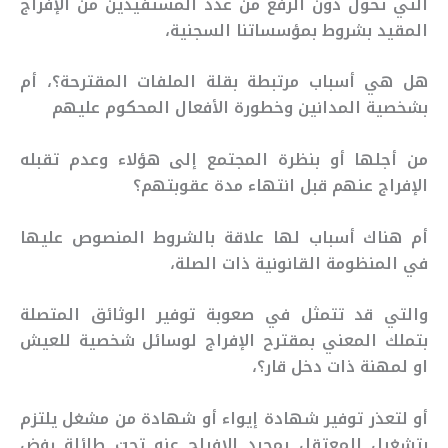
التي تحول دون الرفع من عدد المستفيدين من الإفراج
المقيد بشروط بمؤسساتنا السجنية،
هل هي أسباب مرتبطة بقلة الملفات المقترحة؟، أم
بشخصية المدانين وخطورة الأفعال المحكوم عليهم
من أجلها أو بنظرة المجتمع إلى هؤلاء وعدم تقبله
الإفراج عنهم قبل انتهاء مدة عقوبتهم؟
أم هناك أسباب لها علاقة بالشروط المنصوص عليها
في المنظومة القانونية ذات الصلة،
والتي قد تتمثل في صعوبة توفير الوثائق المتصلة
بتملك المعني بمقترح الإفراج لوسائل شخصية للعيش
او لمهنة ذات دخل قار؟،
أو لتعذر توفير شهادة إيواء أو شهادة من مشغل يلتزم
بتشغيل المعتقل بمجرد الإفراج عنه تحت طائلة رفض