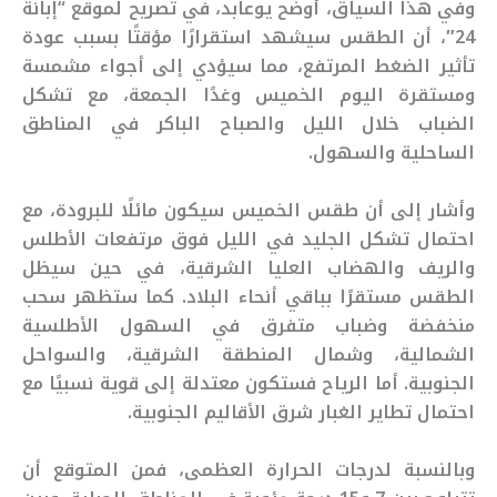
وفي هذا السياق، أوضح يوعابد، في تصريح لموقع “إبانة
24″، أن الطقس سيشهد استقرارًا مؤقتًا بسبب عودة
تأثير الضغط المرتفع، مما سيؤدي إلى أجواء مشمسة
ومستقرة اليوم الخميس وغدًا الجمعة، مع تشكل
الضباب خلال الليل والصباح الباكر في المناطق
الساحلية والسهول.
وأشار إلى أن طقس الخميس سيكون مائلًا للبرودة، مع
احتمال تشكل الجليد في الليل فوق مرتفعات الأطلس
والريف والهضاب العليا الشرقية، في حين سيظل
الطقس مستقرًا بباقي أنحاء البلاد. كما ستظهر سحب
منخفضة وضباب متفرق في السهول الأطلسية
الشمالية، وشمال المنطقة الشرقية، والسواحل
الجنوبية. أما الرياح فستكون معتدلة إلى قوية نسبيًا مع
احتمال تطاير الغبار شرق الأقاليم الجنوبية.
وبالنسبة لدرجات الحرارة العظمى، فمن المتوقع أن