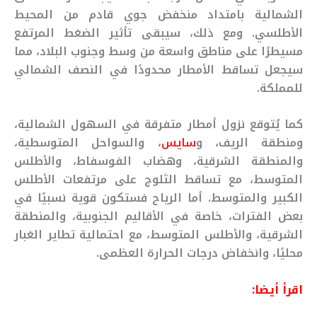
الشمالية بامتداد منخفض جوي قادم من المحيط
الأطلسي. ومع ذلك، سيبقى تأثير الضغط المرتفع
مسيطرًا على مناطق واسعة من وسط وجنوب البلاد، مما
سيجعل تساقط الأمطار محدودًا في النصف الشمالي
للمملكة.
كما يُتوقع نزول أمطار متفرقة في السهول الشمالية،
ومنطقة الريف، و
سايس
، والسواحل المتوسطية،
والمنطقة الشرقية، وهضاب الفوسفاط، والأطلس
المتوسط، مع تساقط الثلوج على مرتفعات الأطلس
الكبير والمتوسط. أما الرياح فستكون قوية نسبيًا في
بعض الفترات، خاصة في الأقاليم الجنوبية، والمنطقة
الشرقية، والأطلس المتوسط، مع احتمالية تطاير الغبار
محليًا، وانخفاض درجات الحرارة العظمى.
اقرأ أيضا: