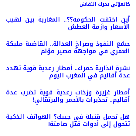
كاتغوّتي يحرك النقاش
أين اختفت الحكومة؟؟.. المغاربة بين لهيب
الأسعار وأزمة العطش
جشع النفوذ وصراخ العدالة.. القاضية مليكة
العمري في مواجهة مصير مؤلم
نشرة انذارية حمراء.. أمطار رعدية قوية تهدد
عدة أقاليم في المغرب اليوم
أمطار غزيرة وزخات رعدية قوية تضرب عدة
أقاليم.. تحذيرات بالأحمر والبرتقالي!
هل تحمل قنبلة في جيبك؟ الهواتف الذكية
تتحول إلى أدوات قتل صامتة!