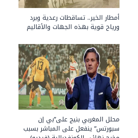
أمطار الخير.. تساقطات رعدية وبرد
ورياح قوية بهذه الجهات والأقاليم
محلل المغربي بنيج على”بي إن
سبورتس” ينفعل على المباشر بسبب
مخرج نهائي الكونفدرالية (فيديو)