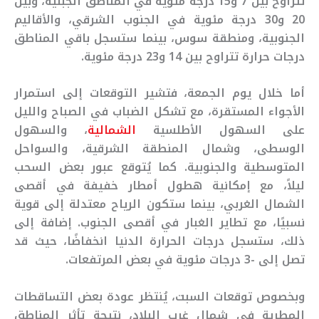
تتراوح بين 7 و15 درجة مئوية في المناطق الجبلية، وبين
20 و30 درجة مئوية في الجنوب الشرقي، والأقاليم
الجنوبية، ومنطقة سوس، بينما ستسجل باقي المناطق
درجات حرارة تتراوح بين 14 و23 درجة مئوية.
أما خلال يوم الجمعة، فتشير التوقعات إلى استمرار
الأجواء المستقرة، مع تشكل الضباب في الصباح والليل
على السهول الأطلسية
الشمالية
، والسهول
الوسطى، وشمال المنطقة الشرقية، والسواحل
المتوسطية والجنوبية. كما يُتوقع عبور بعض السحب
ليلاً، مع إمكانية هطول أمطار خفيفة في أقصى
الشمال الغربي، بينما ستكون الرياح معتدلة إلى قوية
نسبيًا، مع تطاير الغبار في أقصى الجنوب. إضافة إلى
ذلك، ستسجل درجات الحرارة الدنيا انخفاضًا، حيث قد
تصل إلى -3 درجات مئوية في بعض المرتفعات.
وبخصوص توقعات السبت، يُنتظر عودة بعض التساقطات
المطرية في شمال غرب البلاد، نتيجة تأثر المناطق