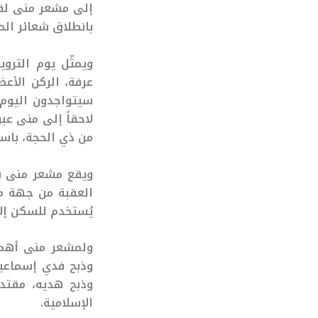
إلى مشعر منى لق
بانطلاق شعائر الح
ويمثّل يوم التروي
سيتواجدون اليوم
لاحقاً إلى منى عب
من ذي الحجة، باست
ويقع مشعر منى شر
العقبة من جهة مك
يُستخدم للسكن إلا
ولمشعر منى أهمية
وذبح فدي إسماعيل
وذبح هديه، مقتدي
الإسلامية.