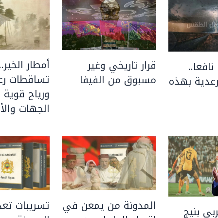
أمطار الخير..
قرار تاريخي وغير
نافعا..
تساقطات رعد
مسبوق من الفيفا
عدية بهذه
ورياح قوية 
الجهات والأق
المدونة من يمعن في
تسريبات تعد
بي بنيج