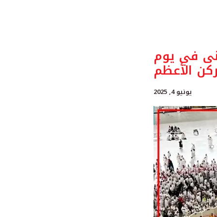
منى في يوم
لركن الأعظم
يونيو 4, 2025