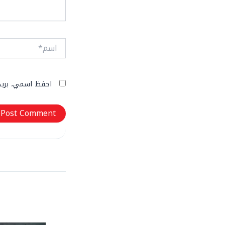
اسم*
احفظ اسمي، بريدي