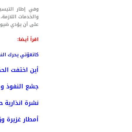
وفي إطار التيسي
والخدمات اللازمة،
على أن يؤدي ضيوف
اقرأ أيضا:
كاتغوّتي يحرك ال
أين اختفت الحك
جشع النفوذ وص
نشرة انذارية ح
أمطار غزيرة وز