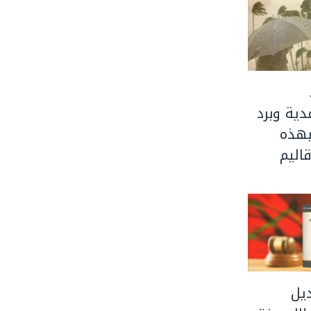
ية وبرد
بهذه
اليم
يل