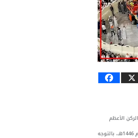
الركن الأعظم
بدأت أفواج الحجاج صباح اليوم الأربعاء، الموافق للثامن من شهر ذي الحجة لعام 1446هـ، بالتوجه