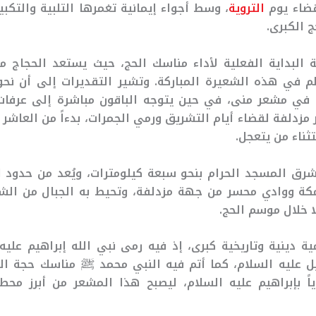
ضاء يوم
التروية
، وسط أجواء إيمانية تغمرها التلبية والتكبير 
ج الكبرى.
ة البداية الفعلية لأداء مناسك الحج، حيث يستعد الحجاج معنو
 في مشعر منى، في حين يتوجه الباقون مباشرة إلى عرفات،
ر مزدلفة لقضاء أيام التشريق ورمي الجمرات، بدءاً من العاشر
ثناء من يتعجل.
ق المسجد الحرام بنحو سبعة كيلومترات، ويُعد من حدود ال
ة ووادي محسر من جهة مزدلفة، وتحيط به الجبال من الشم
 خلال موسم الحج.
 دينية وتاريخية كبرى، إذ فيه رمى نبي الله إبراهيم عليه 
 عليه السلام، كما أتم فيه النبي محمد ﷺ مناسك حجة ال
اً بإبراهيم عليه السلام، ليصبح هذا المشعر من أبرز محط