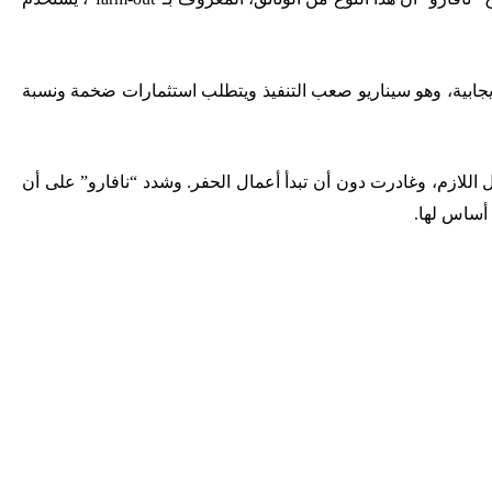
 إيجابية، وهو سيناريو صعب التنفيذ ويتطلب استثمارات ضخمة ونسبة
ت عن مشروعها في تصريح إنزكان في نوفمبر 2022، بعد فشلها في جذب التمويل اللازم، وغادرت دون أن تبدأ أعمال الحفر. وشدد “نافارو” على أن
أساس لها.