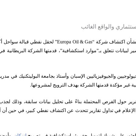
ستثماري والواقع الغائب
نفت صحيفة “ليكونوميستا” الإسبانية المزاعم التي انتشرت مؤخ
 تفسير لبيانات تتعلق بـ”موارد استكشافية”، قدمتها الشركة البريطان
فية غير مؤكدة قدمتها الشركة بهدف الترويج لمشروعها
.
ير حول الفرص المحتملة بناءً على تحليل بيانات سابقة، وذلك لجذب
 الإعلام في تداول تقارير تتحدث عن اكتشاف نفطي كبير، في حين أن
 العثور على شريك لتمويل حفر بئر استكشافية في تصريح
إنزكان