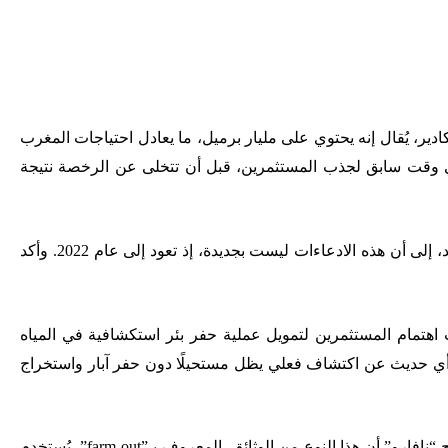
رًا بشأن اكتشاف شركة “Europa Oil & Gas” لحقل نفطي قبالة سواحل أكادير، يُقال إنه يحتوي على مليار برميل، ما يعادل احتياجات المغرب
ية في وقت سابق لجذب المستثمرين، قبل أن تتخلى عن الرخصة نتيجة
وأشارت الصحيفة، نقلًا عن “جورجي نافارو”، نائب رئيس جمعية الجيولوجيين والجيوفيزيائيين الإسبان وأستاذ بجامعة البوليتكنيك في مدريد، إلى أن هذه الادعاءات ليست بجديدة، إذ تعود إلى عام 2022. وأكد
 اهتمام المستثمرين لتمويل عملية حفر بئر استكشافية في المياه
 أي حديث عن اكتشاف فعلي يظل مستحيلًا دون حفر آبار واستخراج
. وأوضح “نافارو” أن هذا النوع من الوثائق، المعروف بـ”farm-out”، يُستخدم