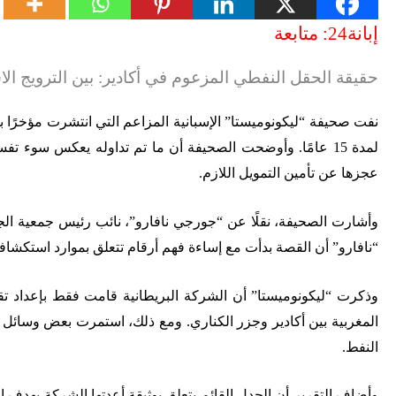
إبانة24: متابعة
حقيقة الحقل النفطي المزعوم في أكادير: بين الترويج الا
لمدة 15 عامًا. وأوضحت الصحيفة أن ما تم تداوله يعكس سوء
عجزها عن تأمين التمويل اللازم
.
“نافارو” أن القصة بدأت مع إساءة فهم أرقام تتعلق بموارد استكشا
وذكرت “ليكونوميستا” أن الشركة البريطانية قامت فقط بإعداد تقر
المغربية بين أكادير وجزر الكناري. ومع ذلك، استمرت بعض وسائل
النفط
.
وأضاف التقرير أن الجدل القائم يتعلق بوثيقة أعدتها الشركة بهدف