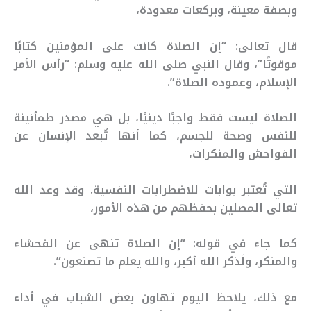
وبصفة معينة، وبركعات معدودة،
قال تعالى: “إن الصلاة كانت على المؤمنين كتابًا
موقوتًا”، وقال النبي صلى الله عليه وسلم: “رأس الأمر
الإسلام، وعموده الصلاة”.
الصلاة ليست فقط واجبًا دينيًا، بل هي مصدر طمأنينة
للنفس وصحة للجسم، كما أنها تُبعد الإنسان عن
الفواحش والمنكرات،
التي تُعتبر بوابات للاضطرابات النفسية. وقد وعد الله
تعالى المصلين بحفظهم من هذه الأمور،
كما جاء في قوله: “إن الصلاة تنهى عن الفحشاء
والمنكر، ولَذكر الله أكبر، والله يعلم ما تصنعون”.
مع ذلك، يلاحظ اليوم تهاون بعض الشباب في أداء