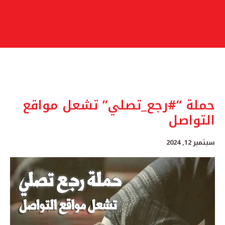
حملة “#رجع_تصلي” تشعل مواقع
التواصل
سبتمبر 12, 2024