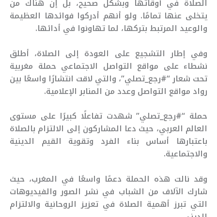
الصلاة في أوقاتها وبشكل صحيح، بل إن هناك من
يتخلى عنها تمامًا. ولو أنهم أدركوا فوائدها العظيمة
والوعيد المرتبط بتركها، لما تهاونوا في أدائها.
وفي إطار التشجيع على العودة إلى الصلاة، أطلق
نشطاء على مواقع التواصل الاجتماعي حملة مغربية
تحت شعار “#رجع_تصلي”، والتي لاقت انتشارًا واسعًا بين
رواد مواقع التواصل وعدد من المنابر الإعلامية.
حملة “#رجع_تصلي” شهدت تفاعلًا كبيرًا على مستوى
العالم العربي، حيث دعا المشاركون إلى الالتزام بالصلاة
باعتبارها أساس بناء الفرد وتقوية القيم الدينية
والاجتماعية.
وقد نالت هذه الحملة دعمًا واسعًا في المغرب، حيث
شارك الآلاف من الشباب في نشر الصور والفيديوهات
التي تبرز أهمية الصلاة في تعزيز الروحانية والالتزام
الديني.