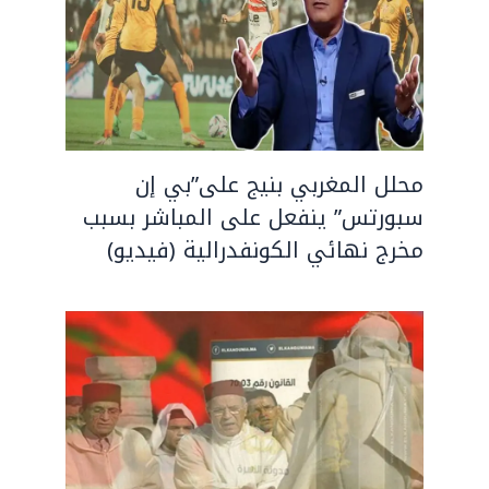
محلل المغربي بنيج على”بي إن
سبورتس” ينفعل على المباشر بسبب
مخرج نهائي الكونفدرالية (فيديو)