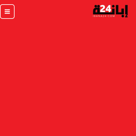
خطي
لى
لمحتوى