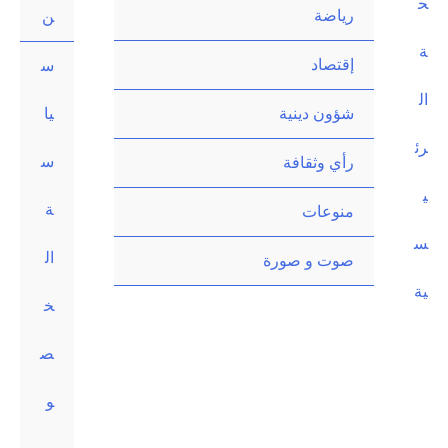
ح
رياضة
ن
ة
إقتصاد
س
ال
شؤون دينية
يا
رئ
س
رأي وثقافة
ي
ة
منوعات
س
ال
صوت و صورة
ية
خ
ص
و