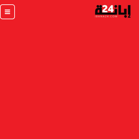
خطي
لى
لمحتوى