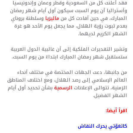
فقد أعلنت كل من السعودية وقطر وعمان وإندونيسيا
وأستراليا أن يوم السبت سيكون أول أيام شهر رمضان
المبارك، في حين أفادت كل من
ماليزيا
وسلطنة بروناي
بعدم ثبوت رؤية الهلال، مما يجعل يوم الأحد هو غرة
الشهر الكريم لديهما.
وتشير التقديرات الفلكية إلى أن غالبية الدول العربية
ستستقبل شهر رمضان المبارك ابتداءً من يوم السبت.
من جانبها، دعت الجهات المختصة في مختلف أنحاء
العالم الإسلامي إلى رصد الهلال، ومع اختلاف المناطق
الزمنية، تتوالى الإعلانات
الرسمية
بشأن تحديد أول أيام
الشهر الفضيل.
اقرأ أيضا:
كاتغوّتي يحرك النقاش