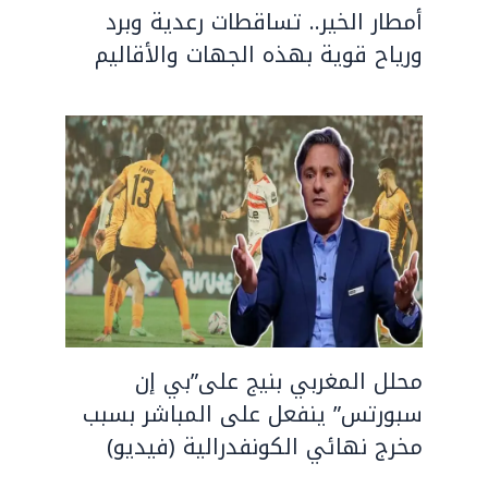
أمطار الخير.. تساقطات رعدية وبرد
ورياح قوية بهذه الجهات والأقاليم
محلل المغربي بنيج على”بي إن
سبورتس” ينفعل على المباشر بسبب
مخرج نهائي الكونفدرالية (فيديو)