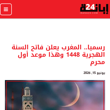
خطي
لى
لمحتوى
رسميا.. المغرب يعلن فاتح السنة
الهجرية 1448 وهذا موعد أول
محرم
يونيو 15, 2026