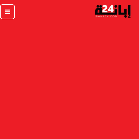
خطي
لى
لمحتوى