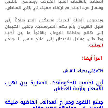
انخفاضاً بالهضاب العليا الشرقية وبمناطق الأطلس
وشمال غرب البلاد، مع ارتفاع طفيف في باقي المناطق.
وبخصوص الحالة البحرية، فسيكون البحر
هادئاً إلى
قليل الهيجان
بالواجهة المتوسطية، و
قليل الهيجان
إلى هائج
بمنطقة البوغاز، و
هائجاً
ما بين أصيلا
وطانطان، و
قليل الهيجان إلى هائج
بباقي السواحل
الوطنية
.
اقرأ أيضا:
كاتغوّتي يحرك النقاش
أين اختفت الحكومة؟؟.. المغاربة بين لهيب
الأسعار وأزمة العطش
جشع النفوذ وصراخ العدالة.. القاضية مليكة
العمري في مواجهة مصير مؤلم