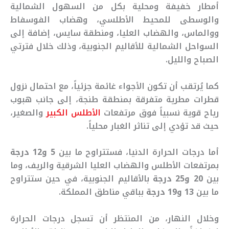
أمطار خفيفة ومحلية بكل من السهول الشمالية
والوسطى للمحيط الأطلسي، وهضاب الفوسفاط
ووالماس، والهضاب العليا، ومنطقة سايس، إضافة إلى
السواحل الشمالية للأقاليم الجنوبية، وذلك خلال فترتي
الصباح والليل.
كما يُرتقب أن تكون الأجواء غائمة جزئياً، مع احتمال نزول
قطرات مطرية متفرقة بمنطقة طنجة، إلى جانب هبوب
رياح قوية نسبياً فوق مرتفعات
الأطلس الكبير
والصغير،
حيث قد تؤدي إلى تناثر الغبار محلياً.
أما درجات الحرارة الدنيا، فستتراوح ما بين
5 و12 درجة
بمرتفعات الأطلس والهضاب العليا الشرقية والريف، وما
بين
20 و25 درجة
بالأقاليم الجنوبية، في حين ستتراوح
ما بين
13 و19 درجة
بباقي مناطق المملكة.
وخلال النهار، من المنتظر أن تسجل درجات الحرارة