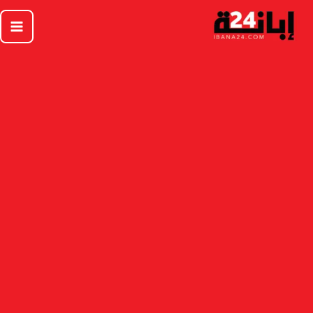
خطي
لى
لمحتوى