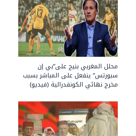
محلل المغربي بنيج على”بي إن
سبورتس” ينفعل على المباشر بسبب
مخرج نهائي الكونفدرالية (فيديو)