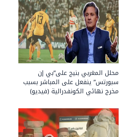
محلل المغربي بنيج على”بي إن
سبورتس” ينفعل على المباشر بسبب
مخرج نهائي الكونفدرالية (فيديو)