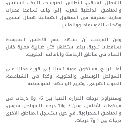
الشمال الشرقي، الأطلس المتوسط، الريف، السايس،
والمناطق الداخلية للغرب، إلى جانب تساقط قطرات
مطرية متفرقة في السهول الشمالية شمال آسفي،
وهضاب الفوسفاط ووالماس.
ومن المرتقب أن تشهد قمم الأطلس المتوسط
تساقطات ثلجية، بينما ستظهر كتل ضبابية محلية خلال
الصباح في مناطق الرحامنة والأقاليم الجنوبية.
أما الرياح، فستكون قوية نسبيًا إلى قوية محليًا على
السواحل الوسطى والجنوبية، وكذا في الشياضمة،
الجنوب الشرقي، وشرق الواجهة المتوسطية.
وستتراوح درجات الحرارة الدنيا بين 6- و0 درجات في
مرتفعات الأطلس، وبين 7 و14 درجة بالسواحل، سوس،
والمناطق الصحراوية، في حين ستسجل المناطق الأخرى
درجات بين 1 و7 درجات.