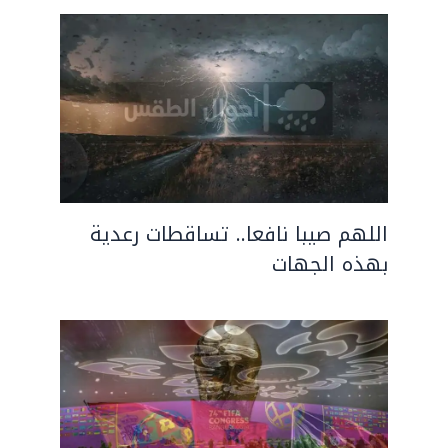
اللهم صيبا نافعا.. تساقطات رعدية
بهذه الجهات