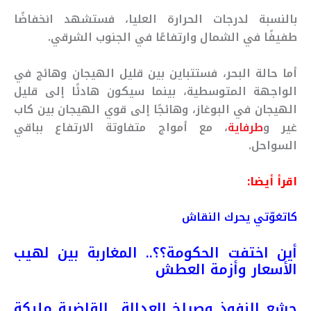
بالنسبة لدرجات الحرارة العليا، فستشهد انخفاضًا
طفيفًا في الشمال وارتفاعًا في الجنوب الشرقي.
أما حالة البحر، فستتباين بين قليل الهيجان وهائج في
الواجهة المتوسطية، بينما سيكون هادئًا إلى قليل
الهيجان في البوغاز، وهائجًا إلى قوي الهيجان بين كاب
غير و
طرفاية
، مع أمواج متفاوتة الارتفاع بباقي
السواحل.
اقرأ أيضا:
كاتغوّتي يحرك النقاش
أين اختفت الحكومة؟؟.. المغاربة بين لهيب
الأسعار وأزمة العطش
جشع النفوذ وصراخ العدالة.. القاضية مليكة