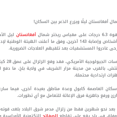
ال أفغانستان ليلًا ويزرع الذعر بين السكان!
ريختر شمال
أفغانستان
ليل الأحد
في مصرع خمسة أشخاص وإصابة 143 آخرين، وفق ما أعلنت الهيئة الو
حى غادروا المستشفيات بعد تلقيهم العلاجات الضرورية.
ووفق معهد الدر
 غرينتش، بالقرب من مدينة مزار الشريف في ولاية بلخ، ما دفع 
هزات ارتدادية محتملة.
سكان العاصمة كابول وعدة مناطق بعيدة أخرى، فيما سار
رئ ورفع جاهزية فرق الإغاثة للتعامل مع أي تطورات.
الصفائح
التكتونية الأوراسية و