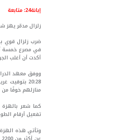
إبانة24:
متابعة
زلزال مدمّر يهز شم
ضرب زلزال قوي بقوة 6.3 درجات على مقياس 
أكدت أن أغلب الجر
20:28 بتوقيت
منازلهم خوفًا من 
كما شعر بالهزة 
تفعيل أرقام الطوا
عن أكثر من 2200 وفاة، في بلد يقع على تقاطع