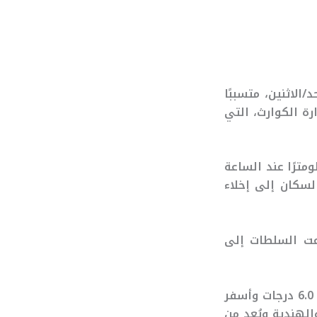
/الاثنين، متسببًا
طنية لإدارة الكوارث، التي
اسات الجيولوجية الأمريكي، فقد وقع الزلزال على عمق 28 كيلومترًا عند الساعة
السكان إلى إخلاء
عت السلطات إلى
وتأتي هذه الهزة بعد نحو شهرين فقط من زلزال مدمر شرق البلاد بلغت قوته 6.0 درجات وأسفر
الهندية ويُعد من