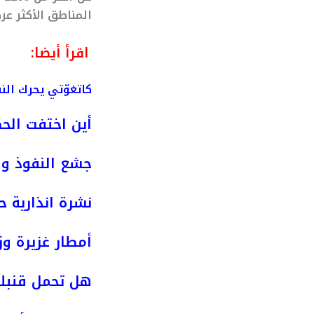
المناطق الأكثر عرض
اقرأ أيضا:
كاتغوّتي يحرك ال
أين اختفت الحك
جشع النفوذ وص
نشرة انذارية ح
أمطار غزيرة وز
هل تحمل قنبلة