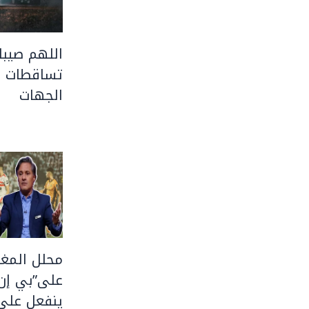
اللهم صيبا 
تساقطات ر
الجهات
محلل المغر
على”بي إن
ينفعل على 