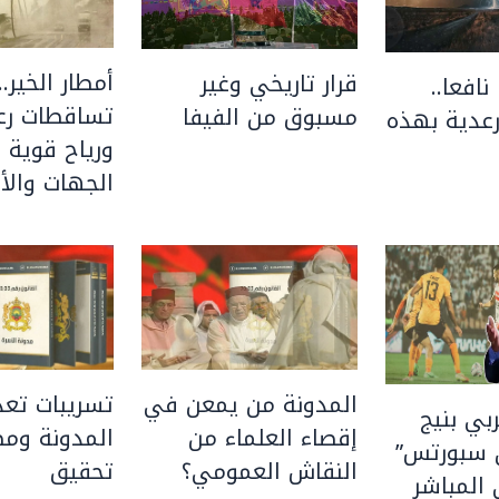
أمطار الخير..
قرار تاريخي وغير
نافعا..
تساقطات رعد
مسبوق من الفيفا
عدية بهذه
ورياح قوية 
الجهات والأق
المدونة من يمعن في
تسريبات تعد
بي بنيج
إقصاء العلماء من
المدونة ومط
 سبورتس”
النقاش العمومي؟
تحقيق
المباشر