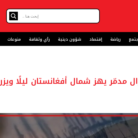
تمع
رياضة
إقتصاد
شؤون دينية
رأي وثقافة
منوعات
ال مدمّر يهز شمال أفغانستان ليلًا ويزر