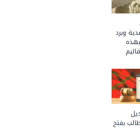
ية وبرد
بهذه
اليم
يل
الب بفتح