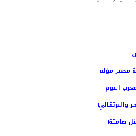
ش
ة مصير مؤلم
مغرب اليوم
ر والبرتقالي!
ل صامتة!