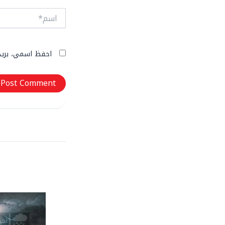
اسم*
احفظ اسمي، بريدي