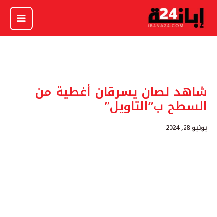
خطي
لى
لمحتوى
شاهد لصان يسرقان أغطية من
السطح ب”التاويل”
يونيو 28, 2024