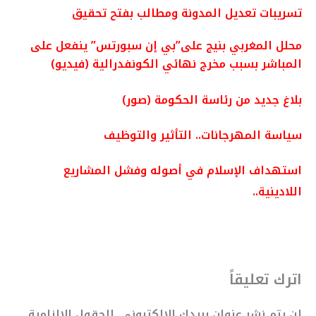
تسريبات تعديل المدونة ومطالب بفتح تحقيق
محلل المغربي بنيج على”بي إن سبورتس” ينفعل على
المباشر بسبب مخرج نهائي الكونفدرالية (فيديو)
بلاغ جديد من رئاسة الحكومة (صور)
سياسة المهرجانات.. التأثير والتوظيف
استهداف الإسلام في أصوله وفشل المشاريع
اللادينية..
اترك تعليقاً
لن يتم نشر عنوان بريدك الإلكتروني.
الحقول الإلزامية