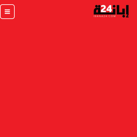
خطي
لى
لمحتوى