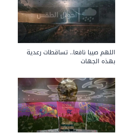
اللهم صيبا نافعا.. تساقطات رعدية
بهذه الجهات