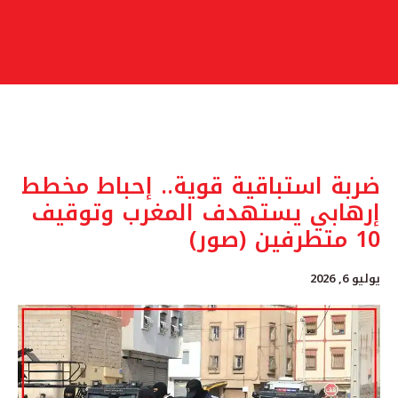
ضربة استباقية قوية.. إحباط مخطط
إرهابي يستهدف المغرب وتوقيف
10 متطرفين (صور)
يوليو 6, 2026