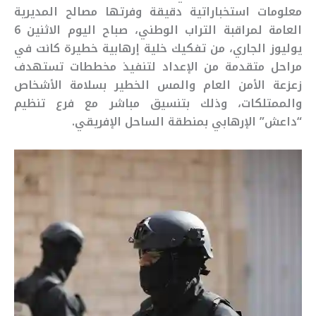
معلومات استخباراتية دقيقة وفرتها مصالح المديرية
العامة لمراقبة التراب الوطني، صباح اليوم الاثنين 6
يوليوز الجاري، من تفكيك خلية إرهابية خطيرة كانت في
مراحل متقدمة من الإعداد لتنفيذ مخططات تستهدف
زعزعة الأمن العام والمس الخطير بسلامة الأشخاص
والممتلكات، وذلك بتنسيق مباشر مع فرع تنظيم
“داعش” الإرهابي بمنطقة الساحل الإفريقي.