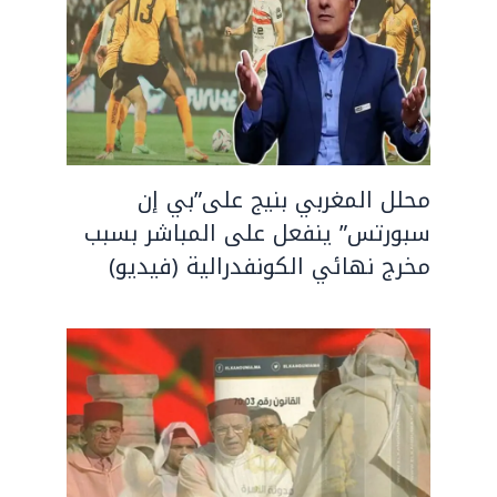
محلل المغربي بنيج على”بي إن
سبورتس” ينفعل على المباشر بسبب
مخرج نهائي الكونفدرالية (فيديو)