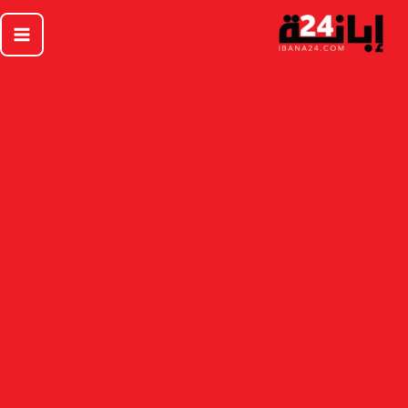
خطي
لى
لمحتوى