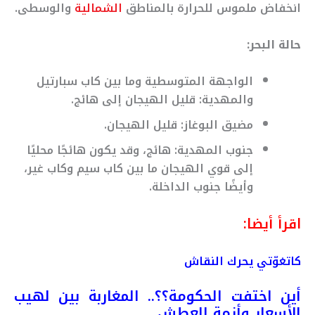
انخفاض ملموس للحرارة بالمناطق
الشمالية
والوسطى.
حالة البحر:
الواجهة المتوسطية وما بين كاب سبارتيل
والمهدية: قليل الهيجان إلى هائج.
مضيق البوغاز: قليل الهيجان.
جنوب المهدية: هائج، وقد يكون هائجًا محليًا
إلى قوي الهيجان ما بين كاب سيم وكاب غير،
وأيضًا جنوب الداخلة.
اقرأ أيضا:
كاتغوّتي يحرك النقاش
أين اختفت الحكومة؟؟.. المغاربة بين لهيب
الأسعار وأزمة العطش