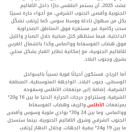
غشت 2025، أن يستمر الطقس حارًا داخل الأقاليم
الجنوبية وأقصى الجنوب الشرقي، مع أجواء حارة نسبيًا
بكل من سهول تادلة ووسط سوس. كما يُرتقب تشكّل
سحب ركامية غير مستقرة فوق المناطق الصحراوية
الداخلية، فيما ستظهر كتل ضبابية خلال الصباح والليل
فوق هضاب الفوسفاط ووالماس وكذا بالشمال الغربي
للأقاليم الجنوبية، مع إمكانية تطاير الغبار بشكل محلي
بشرق وجنوب البلاد.
أما الرياح، فستكون أحيانًا قوية نسبياً بالسواحل
الوسطى، جنوب البلاد، الواجهة المتوسطية، المنطقة
الشرقية، إضافة إلى مرتفعات الأطلس وسفوحه
الشرقية. وستتراوح درجات الحرارة الدنيا ما بين 16 و20°
بمرتفعات
الأطلس
والريف وهضاب الفوسفاط
ووالماس، وما بين 24 و30° بوادي ملوية وسوس وأقصى
الجنوب الشرقي وشرق الأقاليم الجنوبية، بينما ستسجل
ما بين 19 و24° ببقية الجهات. وخلال النهار يُرتقب