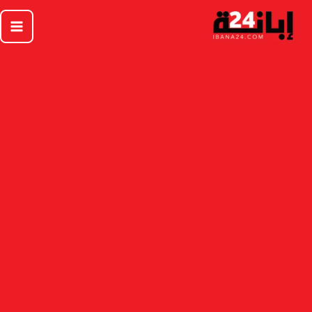
خطي
لى
لمحتوى