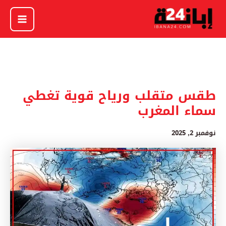
خطي
لى
لمحتوى
طقس متقلب ورياح قوية تغطي
سماء المغرب
نوفمبر 2, 2025