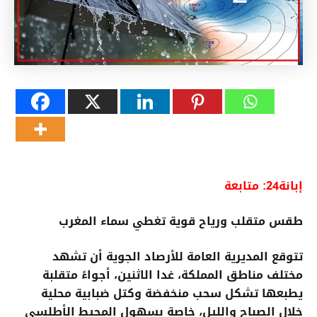
إبانة24:
متابعة
طقس متقلب ورياح قوية تغطي سماء المغرب
تتوقع المديرية العامة للأرصاد الجوية أن تشهد
مختلف مناطق المملكة، غدا الاثنين، أجواءً متقلبة
يطبعها تشكل سحب منخفضة وكتل ضبابية محلية
خلال الصباح والليل، خاصة بسهول المحيط الأطلسي