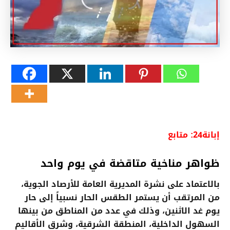
إبانة24: متابع
ظواهر مناخية متاقضة في يوم واحد
بالاعتماد على نشرة المديرية العامة للأرصاد الجوية،
من المرتقب أن يستمر الطقس الحار نسبياً إلى حار
يوم غد الاثنين، وذلك في عدد من المناطق من بينها
السهول الداخلية، المنطقة الشرقية، وشرق الأقاليم