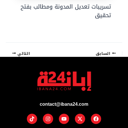
تسريبات تعديل المدونة ومطالب بفتح
تحقيق
السابق
التالي
contact@ibana24.com
Tiktok
Instagram
Youtube
Facebook
X-
twitter