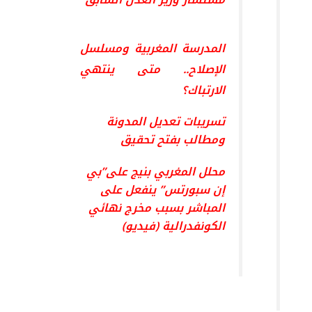
المدرسة المغربية ومسلسل
الإصلاح.. متى ينتهي
الارتباك؟
تسريبات تعديل المدونة
ومطالب بفتح تحقيق
محلل المغربي بنيج على”بي
إن سبورتس” ينفعل على
المباشر بسبب مخرج نهائي
الكونفدرالية (فيديو)