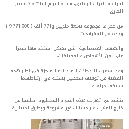
لمراقبة التراب الوطني، مساء اليوم الثلاثاء 3 شتنبر
الجاري،
من حجز ما مجموعه تسعة ملايين و771 ألف ( 9.771.000 )
وحدة من المفرقعات
والشهب الاصطناعية التي يشكل استخدامها خطرا
على أمن الأشخاص والممتلكات.
وقد أسفرت التدخلات الميدانية المنجزة في إطار هذه
القضية عن توقيف شخصين يشتبه في ارتباطهما
بشبكة إجرامية
تنشط في تهريب هذه المواد المحظورة انطلاقا من
خارج المغرب عبر مسالك غير مشروعة وبطرق احتيالية.