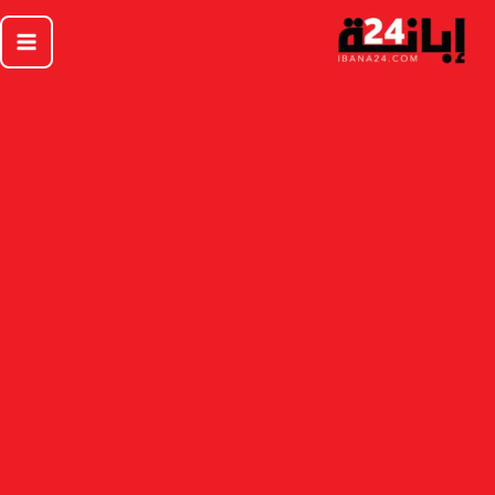
خطي
لى
لمحتوى