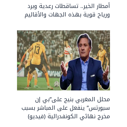
أمطار الخير.. تساقطات رعدية وبرد
ورياح قوية بهذه الجهات والأقاليم
محلل المغربي بنيج على”بي إن
سبورتس” ينفعل على المباشر بسبب
مخرج نهائي الكونفدرالية (فيديو)