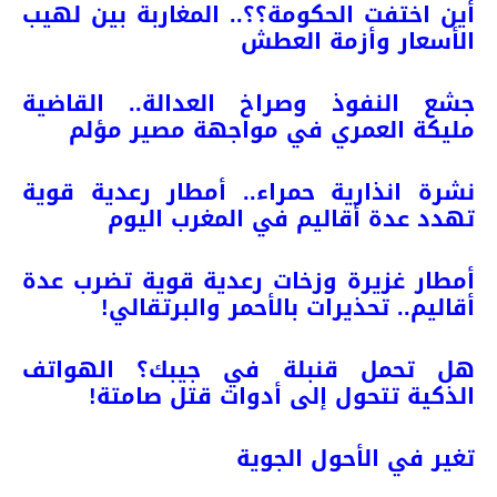
أين اختفت الحكومة؟؟.. المغاربة بين لهيب
الأسعار وأزمة العطش
جشع النفوذ وصراخ العدالة.. القاضية
مليكة العمري في مواجهة مصير مؤلم
نشرة انذارية حمراء.. أمطار رعدية قوية
تهدد عدة أقاليم في المغرب اليوم
أمطار غزيرة وزخات رعدية قوية تضرب عدة
أقاليم.. تحذيرات بالأحمر والبرتقالي!
هل تحمل قنبلة في جيبك؟ الهواتف
الذكية تتحول إلى أدوات قتل صامتة!
تغير في الأحول الجوية