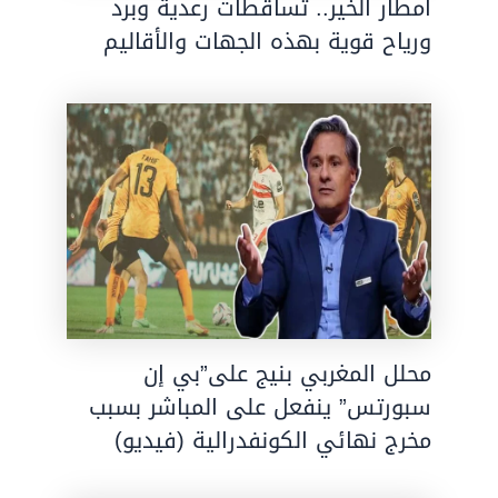
أمطار الخير.. تساقطات رعدية وبرد
ورياح قوية بهذه الجهات والأقاليم
محلل المغربي بنيج على”بي إن
سبورتس” ينفعل على المباشر بسبب
مخرج نهائي الكونفدرالية (فيديو)