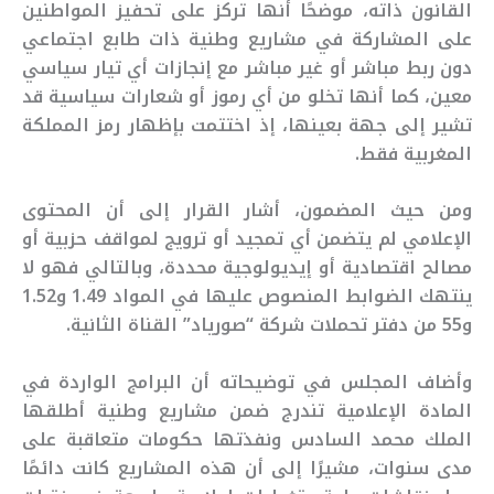
القانون ذاته، موضحًا أنها تركز على تحفيز المواطنين
على المشاركة في مشاريع وطنية ذات طابع اجتماعي
دون ربط مباشر أو غير مباشر مع إنجازات أي تيار سياسي
معين، كما أنها تخلو من أي رموز أو شعارات سياسية قد
تشير إلى جهة بعينها، إذ اختتمت بإظهار رمز المملكة
المغربية فقط.
ومن حيث المضمون، أشار القرار إلى أن المحتوى
الإعلامي لم يتضمن أي تمجيد أو ترويج لمواقف حزبية أو
مصالح اقتصادية أو إيديولوجية محددة، وبالتالي فهو لا
ينتهك الضوابط المنصوص عليها في المواد 1.49 و1.52
و55 من دفتر تحملات شركة “صورياد” القناة الثانية.
وأضاف المجلس في توضيحاته أن البرامج الواردة في
المادة الإعلامية تندرج ضمن مشاريع وطنية أطلقها
الملك محمد السادس ونفذتها حكومات متعاقبة على
مدى سنوات، مشيرًا إلى أن هذه المشاريع كانت دائمًا