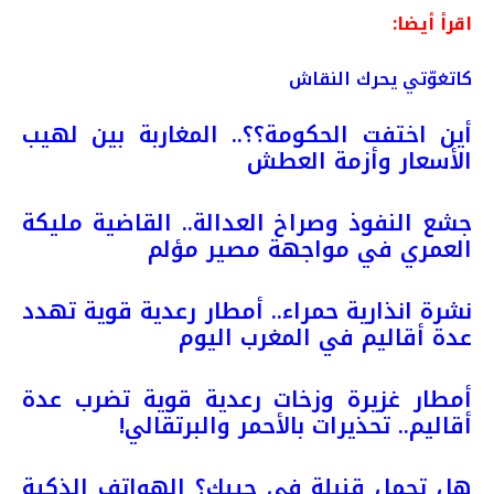
اقرأ أيضا:
كاتغوّتي يحرك النقاش
أين اختفت الحكومة؟؟.. المغاربة بين لهيب
الأسعار وأزمة العطش
جشع النفوذ وصراخ العدالة.. القاضية مليكة
العمري في مواجهة مصير مؤلم
نشرة انذارية حمراء.. أمطار رعدية قوية تهدد
عدة أقاليم في المغرب اليوم
أمطار غزيرة وزخات رعدية قوية تضرب عدة
أقاليم.. تحذيرات بالأحمر والبرتقالي!
هل تحمل قنبلة في جيبك؟ الهواتف الذكية