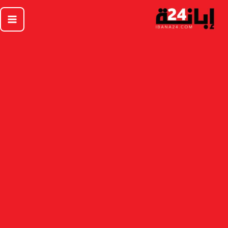
خطي
لى
لمحتوى