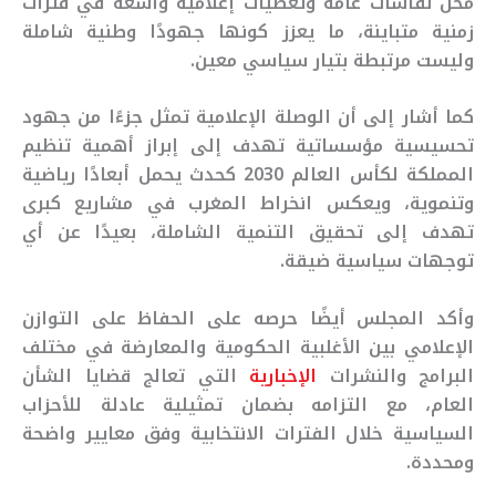
محل نقاشات عامة وتغطيات إعلامية واسعة في فترات
زمنية متباينة، ما يعزز كونها جهودًا وطنية شاملة
وليست مرتبطة بتيار سياسي معين.
كما أشار إلى أن الوصلة الإعلامية تمثل جزءًا من جهود
تحسيسية مؤسساتية تهدف إلى إبراز أهمية تنظيم
المملكة لكأس العالم 2030 كحدث يحمل أبعادًا رياضية
وتنموية، ويعكس انخراط المغرب في مشاريع كبرى
تهدف إلى تحقيق التنمية الشاملة، بعيدًا عن أي
توجهات سياسية ضيقة.
وأكد المجلس أيضًا حرصه على الحفاظ على التوازن
الإعلامي بين الأغلبية الحكومية والمعارضة في مختلف
البرامج والنشرات
الإخبارية
التي تعالج قضايا الشأن
العام، مع التزامه بضمان تمثيلية عادلة للأحزاب
السياسية خلال الفترات الانتخابية وفق معايير واضحة
ومحددة.