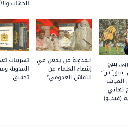
الجهات والأق
المدونة من يمعن في
تسريبات تعد
بي بنيج
إقصاء العلماء من
المدونة ومط
 سبورتس”
النقاش العمومي؟
تحقيق
المباشر
 نهائي
ة (فيديو)