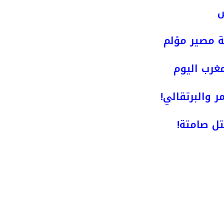
ش
ة مصير مؤلم
مغرب اليوم
ر والبرتقالي!
ل صامتة!