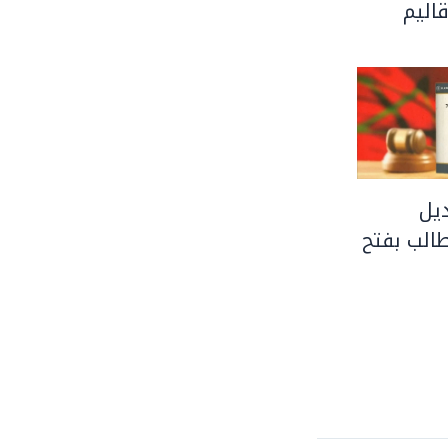
اليم
يل
الب بفتح