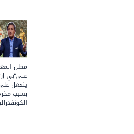
محلل المغر
على”بي إن
ينفعل على 
بسبب مخرج
الكونفدرالي