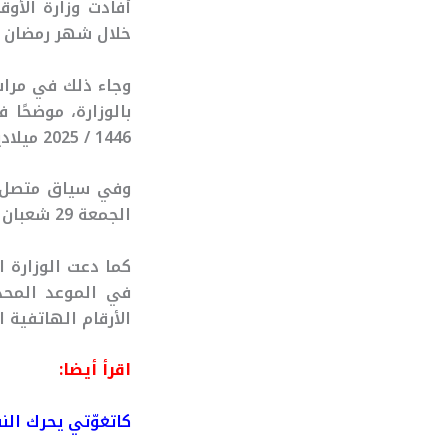
أفادت وزارة الأو
خلال شهر رمضان ل
وجاء ذلك في مراس
بالوزارة، موضحًا 
1446 / 2025 ميلادية، ونشكركم على تفهمكم وتعاونكم”.
وفي سياق متصل،
الجمعة 29 شعبان 1446 هـ، الموافق لـ 28 فبراير 2025م.
كما دعت الوزارة 
في الموعد المحدد
الأرقام الهاتفية
اقرأ أيضا:
كاتغوّتي يحرك ال