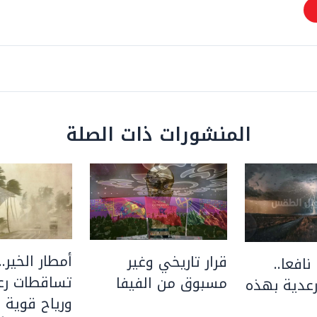
المنشورات ذات الصلة
أمطار الخير..
قرار تاريخي وغير
نافعا..
تساقطات رعد
مسبوق من الفيفا
عدية بهذه
ورياح قوية 