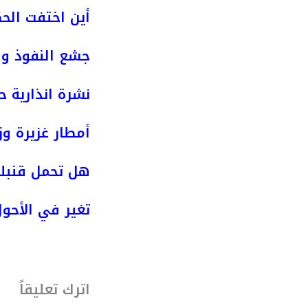
أين اختفت الحك
جشع النفوذ وص
نشرة انذارية ح
أمطار غزيرة وز
هل تحمل قنبلة
تغير في الأحول
اترك تعليقاً