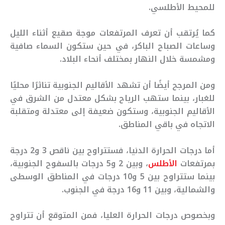
للمحيط الأطلسي.
كما يُرتقب أن تعرف المرتفعات موجة صقيع أثناء الليل
وساعات الصباح الباكر، في حين ستكون السماء صافية
ومشمسة خلال النهار بمختلف أنحاء البلاد.
ومن المرجح أيضًا أن تشهد الأقاليم الجنوبية تناثرًا محليًا
للغبار، بينما ستهب الرياح بشكل معتدل من الشرق في
الأقاليم الجنوبية، وستكون ضعيفة إلى معتدلة ومتقلبة
الاتجاه في باقي المناطق.
أما درجات الحرارة الدنيا، فستتراوح بين ناقص 3 و2 درجة
بمرتفعات
الأطلس
، وبين 2 و5 درجات بالسفوح الجنوبية،
بينما ستتراوح بين 5 و10 درجات في المناطق الوسطى
والشمالية، وبين 11 و16 درجة في الجنوب.
وبخصوص درجات الحرارة العليا، فمن المتوقع أن تتراوح