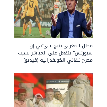
محلل المغربي بنيج على”بي إن
سبورتس” ينفعل على المباشر بسبب
مخرج نهائي الكونفدرالية (فيديو)