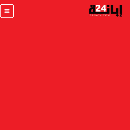
خطي
لى
لمحتوى