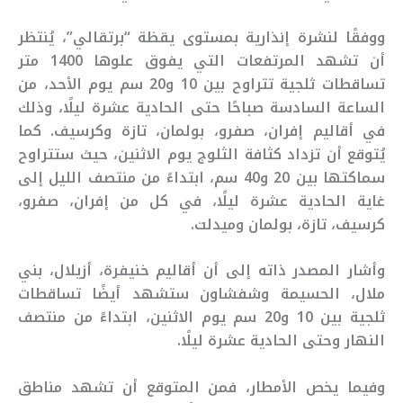
ووفقًا لنشرة إنذارية بمستوى يقظة “برتقالي”، يُنتظر
أن تشهد المرتفعات التي يفوق علوها 1400 متر
تساقطات ثلجية تتراوح بين 10 و20 سم يوم الأحد، من
الساعة السادسة صباحًا حتى الحادية عشرة ليلًا، وذلك
في أقاليم إفران، صفرو، بولمان، تازة وكرسيف. كما
يُتوقع أن تزداد كثافة الثلوج يوم الاثنين، حيث ستتراوح
سماكتها بين 20 و40 سم، ابتداءً من منتصف الليل إلى
غاية الحادية عشرة ليلًا، في كل من إفران، صفرو،
كرسيف، تازة، بولمان وميدلت.
وأشار المصدر ذاته إلى أن أقاليم خنيفرة، أزيلال، بني
ملال، الحسيمة وشفشاون ستشهد أيضًا تساقطات
ثلجية بين 10 و20 سم يوم الاثنين، ابتداءً من منتصف
النهار وحتى الحادية عشرة ليلًا.
وفيما يخص الأمطار، فمن المتوقع أن تشهد مناطق