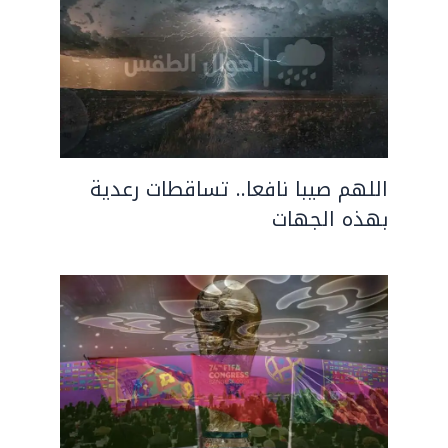
اللهم صيبا نافعا.. تساقطات رعدية
بهذه الجهات