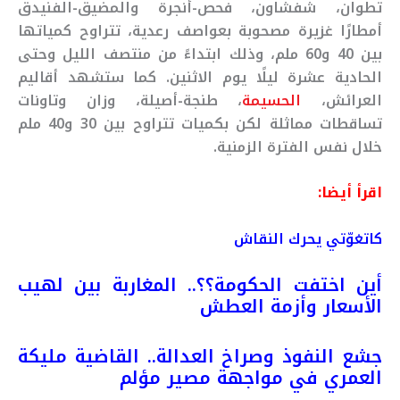
تطوان، شفشاون، فحص-أنجرة والمضيق-الفنيدق
أمطارًا غزيرة مصحوبة بعواصف رعدية، تتراوح كمياتها
بين 40 و60 ملم، وذلك ابتداءً من منتصف الليل وحتى
الحادية عشرة ليلًا يوم الاثنين. كما ستشهد أقاليم
العرائش،
الحسيمة
، طنجة-أصيلة، وزان وتاونات
تساقطات مماثلة لكن بكميات تتراوح بين 30 و40 ملم
خلال نفس الفترة الزمنية.
اقرأ أيضا:
كاتغوّتي يحرك النقاش
أين اختفت الحكومة؟؟.. المغاربة بين لهيب
الأسعار وأزمة العطش
جشع النفوذ وصراخ العدالة.. القاضية مليكة
العمري في مواجهة مصير مؤلم