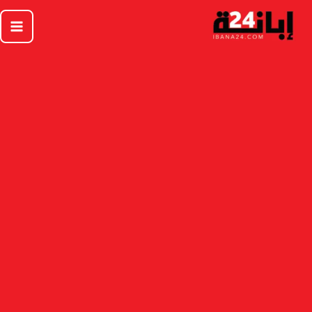
خطي
لى
لمحتوى