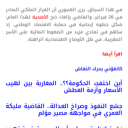
في هذا السياق، يرى الغنبوري أن القرار الملكي الصادر
في 26 فبراير، والقاضي بإلغاء ذبح
الأضحية
لهذا العام،
شكل خطوة إيجابية في حماية الاقتصاد الوطني، إذ
ساهم في تفادي مزيد من الضغوط المالية على الأسر
المغربية، في ظل الأوضاع الاقتصادية الراهنة.
اقرأ أيضا:
كاتغوّتي يحرك النقاش
أين اختفت الحكومة؟؟.. المغاربة بين لهيب
الأسعار وأزمة العطش
جشع النفوذ وصراخ العدالة.. القاضية مليكة
العمري في مواجهة مصير مؤلم