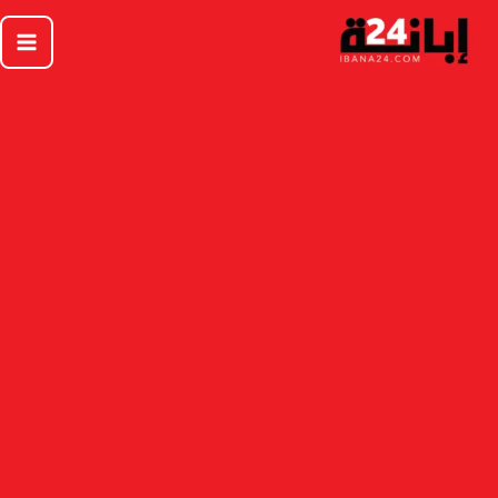
خطي
لى
لمحتوى